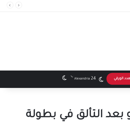
℃
الوضع المظلم
24
عدد الورقي
Alexandria
 بعد التألق في بطولة