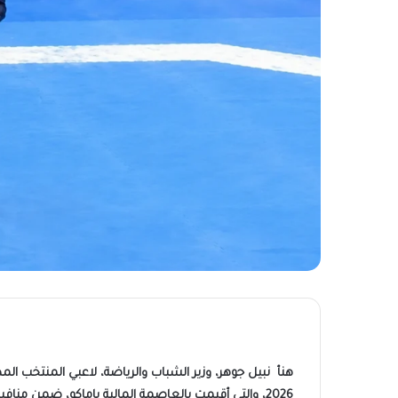
هنأ نبيل جوهر، وزير الشباب والرياضة، لاعبي المنتخب الم
2026، والتي أقيمت بالعاصمة المالية باماكو، ضمن منافسات فئة G4 المعتمدة دوليًا من الاتحاد الدولي للتايكوندو.