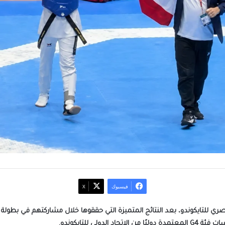
فيسبوك
‫X
صري للتايكوندو، بعد النتائج المتميزة التي حققوها خلال مشاركتهم في بطولة أ