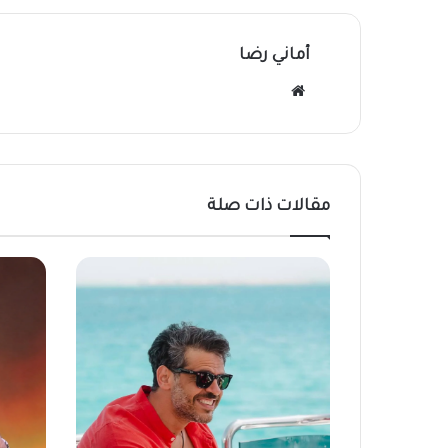
أماني رضا
موقع
الويب
مقالات ذات صلة