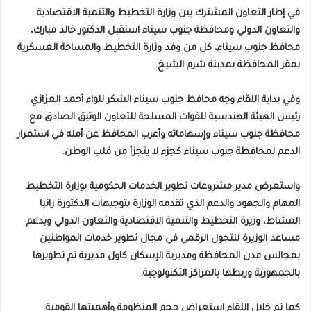
‏في إطار التعاون المشترك بين وزارة التخطيط والتنمية الاقتصادية
والتعاون الدولي ومحافظة جنوب سيناء استقبل الدكتور خالد مبارك،
محافظ جنوب سيناء، كل من وفد وزارة التخطيط والمساحة العسكرية
بمقر المحافظة بمدينة شرم الشيخ.
وفي بداية اللقاء وجه محافظ جنوب سيناء الشكر للواء أحمد العزازي
رئيس الهيئة الهندسية للقوات المسلحة للتعاون الوثيق الصادق مع
محافظة جنوب سيناء وإسهاماته وأعرب المحافظ عن أمله في استمرار
الدعم لمحافظة جنوب سيناء كجزء لا يتجزأ من قلب الوطن.
واستعرض مدير مشروعات تطوير الخدمات الحكومية بوزارة التخطيط
المهام والجهود والدعم الذي تقدمه الوزارة بتوجيهات الدكتورة رانيا
المشاط، وزيرة التخطيط والتنمية الاقتصادية والتعاون الدولي وبدعم
مساعد الوزيرة للتحول الرقمي في مجال تطوير خدمات المواطنين
بمجالس مدن المحافظة ومديرية الإسكان كاول مديرية تم تطويرها
بالجمهورية وربطها بالمراكز التكنولوجية.
كما تم خلال اللقاء استعراض حجم المنظومة وأهميتها القومية