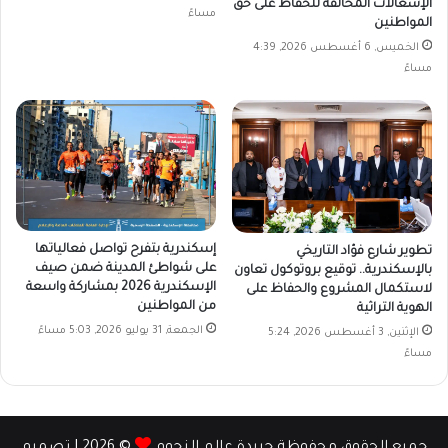
الإشغالات المخالفة للحفاظ على حق
مساءً
المواطنين
الخميس, 6 أغسطس 2026, 4:39
مساءً
إسكندرية بتفرح تواصل فعالياتها
تطوير شارع فؤاد التاريخي
على شواطئ المدينة ضمن صيف
بالإسكندرية.. توقيع بروتوكول تعاون
الإسكندرية 2026 بمشاركة واسعة
لاستكمال المشروع والحفاظ على
من المواطنين
الهوية التراثية
الجمعة, 31 يوليو 2026, 5:03 مساءً
الإثنين, 3 أغسطس 2026, 5:24
مساءً
جميع الحقوق محفوظة جريدة عالم النجوم
© 2026 | تصميم