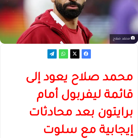
محمد صلاح
محمد صلاح يعود إلى
قائمة ليفربول أمام
برايتون بعد محادثات
إيجابية مع سلوت