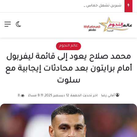
شيرين تشعل حماس جمهورها في الساحل الشمالي.. وهتافات “صوت مصر” تقابلها برد مؤثر: “كلنا صوت مصر”
الق
الوضع ا
عالم النجوم
محمد صلاح يعود إلى قائمة ليفربول
أمام برايتون بعد محادثات إيجابية مع
سلوت
أماني رضا
اخر تحديث الجمعة, 12 ديسمبر 2025, 8:11 مساءً
8