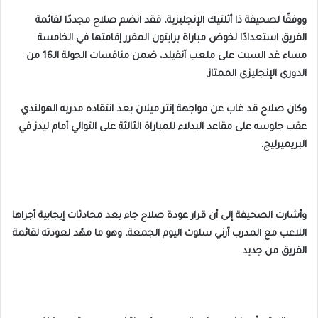
ووفقًا لصحيفة ذا أثلتيك الإنجليزية، فقد انضم صلاح مجددًا لقائمة
الفريق استعدادًا لخوض مباراة برايتون المقرر إقامتها في الخامسة
مساء غد السبت على ملعب آنفيلد، ضمن منافسات الجولة الـ16 من
الدوري الإنجليزي الممتاز.
وكان صلاح قد غاب عن مواجهة إنتر ميلان بعد انتقاده مدربه الهولندي
عقب جلوسه على مقاعد البدلاء للمباراة الثالثة على التوالي أمام ليدز في
البريميرليج.
وأشارت الصحيفة إلى أن قرار عودة صلاح جاء بعد محادثات إيجابية أجراها
اللاعب مع المدرب آرني سلوت اليوم الجمعة، وهو ما مهّد لعودته لقائمة
الفريق من جديد.