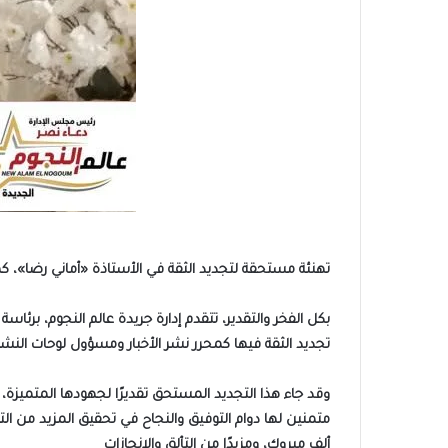
تهنئة مستحقة لتجديد الثقة في الأستاذة «أماني رضا»، كمح
بكل الفخر والتقدير، تتقدم إدارة جريدة عالم النجوم، برئا
تجديد الثقة فيها كمحرر نشر الأخبار ومسؤول لوحات النشر ا
وقد جاء هذا التجديد المستحق تقديرًا لجهودها المتميزة،
متمنين لها دوام التوفيق والنجاح في تحقيق المزيد من التق
ألف مبروك، ومزيدًا من التألق والإنجازات