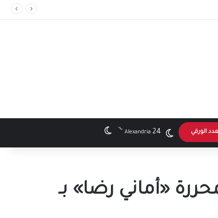
℃
الوضع المظلم
24
عدد الورقي
Alexandria
حررة «أماني رضا» بـ