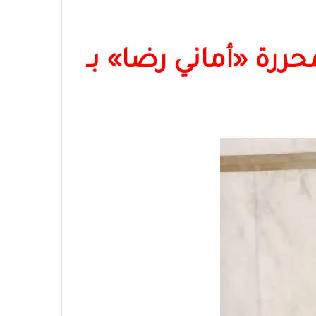
حررة «أماني رضا» بـ