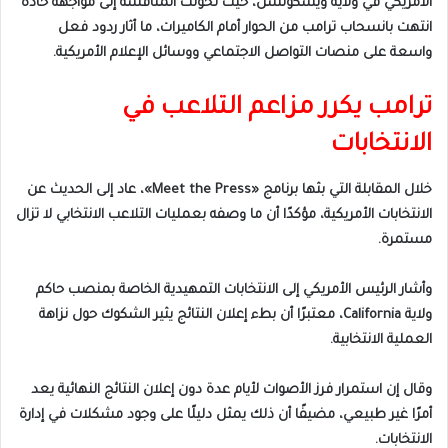
الأمريكي في ولاية ويسكونسن، حيث تحولت المناقشة إلى مواجهة حادة
انتهت بانسحاب ترامب من الحوار أمام الكاميرات، ما أثار ردود فعل
واسعة على منصات التواصل الاجتماعي ووسائل الإعلام الأمريكية.
ترامب يكرر مزاعم التلاعب في
الانتخابات
خلال المقابلة التي بثها برنامج «Meet the Press»، عاد إلى الحديث عن
الانتخابات الأمريكية، مؤكدًا أن ما وصفه بعمليات التلاعب الانتخابي لا تزال
مستمرة.
وأشار الرئيس الأمريكي إلى الانتخابات التمهيدية الخاصة بمنصب حاكم
ولاية California، معتبرًا أن بطء إعلان النتائج يثير الشكوك حول نزاهة
العملية الانتخابية.
وقال إن استمرار فرز الأصوات لأيام عدة دون إعلان النتائج النهائية يعد
أمرًا غير طبيعي، مضيفًا أن ذلك يمثل دليلًا على وجود مشكلات في إدارة
الانتخابات.