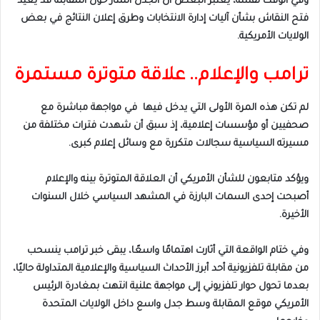
وفي الوقت نفسه، يعتبر البعض أن الجدل المثار حول المقابلة قد يعيد
فتح النقاش بشأن آليات إدارة الانتخابات وطرق إعلان النتائج في بعض
الولايات الأمريكية.
ترامب والإعلام.. علاقة متوترة مستمرة
لم تكن هذه المرة الأولى التي يدخل فيها في مواجهة مباشرة مع
صحفيين أو مؤسسات إعلامية، إذ سبق أن شهدت فترات مختلفة من
مسيرته السياسية سجالات متكررة مع وسائل إعلام كبرى.
ويؤكد متابعون للشأن الأمريكي أن العلاقة المتوترة بينه والإعلام
أصبحت إحدى السمات البارزة في المشهد السياسي خلال السنوات
الأخيرة.
وفي ختام الواقعة التي أثارت اهتمامًا واسعًا، يبقى خبر ترامب ينسحب
من مقابلة تلفزيونية أحد أبرز الأحداث السياسية والإعلامية المتداولة حاليًا،
بعدما تحول حوار تلفزيوني إلى مواجهة علنية انتهت بمغادرة الرئيس
الأمريكي موقع المقابلة وسط جدل واسع داخل الولايات المتحدة