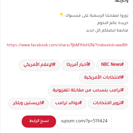
وخارجها.
زوروا صفحتنا الرسمية على فيسبوك
جريدة عالم النجوم
متابعة ليصلكم كل جديد
https://www.facebook.com/share/1JbMYHoH2N/?mibextid=wwXIfr
NBC News
أخبار أمريكا
الإعلام الأمريكي
الانتخابات الأمريكية
ترامب ينسحب من مقابلة تلفزيونية
تزوير الانتخابات
دونالد ترامب
كريستين ويلكر
نسخ الرابط