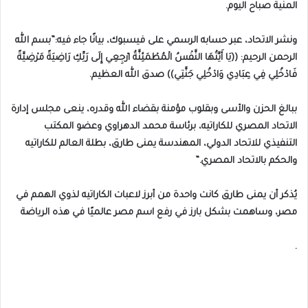
المنية صباح اليوم.
ونشر الاتحاد، عبر حسابه الرسمي على فيسبوك، بيانًا جاء فيه:”بسم الله
الرحمن الرحيم: ((يَا أَيَّتُهَا النَّفْسُ الْمُطْمَئِنَّةُ ارْجِعِي إِلَى رَبِّكِ رَاضِيَةً مَرْضِيَّةً
فَادْخُلِي فِي عِبَادِي وَادْخُلِي جَنَّتِي)) صدق الله العظيم.
ببالغ الحزن والأسى وبقلوب مؤمنة بقضاء الله وقدره، ينعى مجلس إدارة
الاتحاد المصري للكاراتيه، برئاسة محمد الدهراوي وعضو المكتب
التنفيذي للاتحاد الدولي، المهندسة يمنى طارق، بطلة العالم للكاراتيه
والحكم بالاتحاد المصري.”
يُذكر أن يمنى طارق كانت واحدة من أبرز لاعبات الكاراتيه لذوي الهمم في
مصر، وساهمت بشكل بارز في رفع اسم مصر عالميًا في هذه الرياضة
.