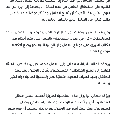
في تشغيل العامل في هذا اليوم إذا اقتضت ظروف العمل ذلك، مع
التنبيه على استحقاق العامل في هذه الحالة —بالإضافة إلى أجره عن هذا
اليوم— مثلي هذا الأجر، أو أن يُمنح العامل يوماً آخر عوضاً عنه بناءً على
طلب كتابي من العامل يودع بالملف الخاص به.​
وفي هذا السياق، وجّهت الوزارة الإدارات المركزية ومديريات العمل بكافة
المحافظات —كل في حدود اختصاصه— بالعمل على نشر أحكام هذا
الكتاب الدوري على مواقع العمل والإنتاج، والتنبيه نحو وضع أحكامه
موضع التنفيذ .
وبهذه المناسبة يتقدم معالي وزير العمل محمد جبران، بخالص التهنئة
القلبية إلى جميع المواطنين المسيحيين، شركاء الوطن، بمناسبة
الاحتفال بعيد الميلاد المجيد، متمنيًا لهم ولمصرنا الغالية دوام الخير
والسلام.
ويؤكد معالي الوزير أن هذه المناسبة العزيزة تُجسد أسمى معاني
المحبة والتآخي، وتُجدد قيم الوحدة الوطنية الراسخة في وجدان
المصريين، حيث يثبت أبناء هذا الوطن، عبر تاريخه الممتد، أن قوة مصر