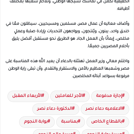
الحقيقية تكمن في تماسك نسيجها الوطني، وتلاحم شعبها بمختلف
أطيافه.
وأضاف معاليه أن عمال مصر، مسلمين ومسيحيين، سيظلون معًا في
خندق واحد، يبنون، ويُنتجون، ويواجهون التحديات بإرادة صلبة وعملٍ
مخلص، إيمانًا بأن العمل الجاد هو الطريق نحو مستقبل أفضل يليق
بأحلام المصريين جميعًا.
واختتم معالي وزير العمل تهنئته بالدعاء أن يعيد الله هذه المناسبة على
مصر وشعبها العظيم بالأمن والاستقرار والتقدم، وأن تبقى راية الوطن
مرفوعة بسواعد أبنائه المخلصين.
إجازة مدفوعة
الأجر للعاملين
الأربعاء المقبل
الاعلاميه دعاء نصر
الدكتورة دعاء نصر
بالقطاع الخاص
بمناسبة
بوابة النجوم