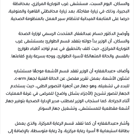
والسكان، اليوم السبت، مستشفى غرب النوبارية المركزي، بمحافظة
البحيرة، وذلك في زيارة مفاجئة، بعد زيارة محافظتي القاهرة والمنوفية،
حرصا على المتابعة الميدانية لانتظام سير العمل بالمنظومة الصحية.
وأوضح الدكتور حسام عبدالغفار، المتحدث الرسمي لوزارة الصحة
والسكان، أن الوزير بدأ جولته بتفقد قسم الطوارئ بمستشفى غرب
النوبارية المركزي، حيث كلف بالتحقيق في عدم تواجد أطباء طوارئ
بالقسم، والحالة المتهالكة لأسرة الطوارئ، ووجه بسرعة رفع كفاءتها.
وأضاف «عبدالغفار» أن الوزير تفقد قسم الأشعة موجهًا مستشاره
لشئون الأشعة، بعمل تقرير مفصل عن الحالة الفنية لجهاز c-arm،
للبدء في تشغيله، وهو جهاز من أجهزة التصوير الطبي، حيث يستخدم
الجهاز لتصور تشريح (الأجزاء بشكل واضح) للمرضى في غرفة العمليات
أثناء الجراحة، كما استجاب الوزير لمطلب مدير الإدارة الصحية بتوفير جهاز
أشعة مقطعية للمستشفى، وتشغيل جهاز السونار.
وأشار «عبدالغفار» أن كما تفقد قسم الرعاية المركزة، والذي يعمل
بطاقة استيعابية 8 أسرة رعاية مركزية، و2 رعاية متوسطة، بالإضافة إلى