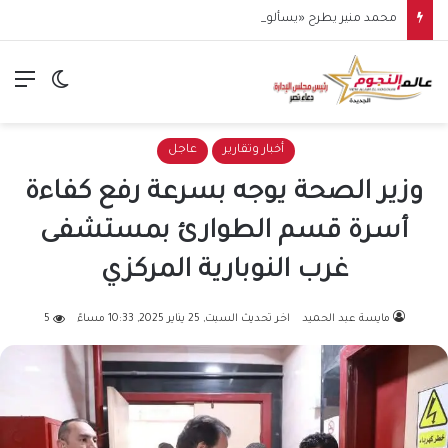
محمد منير يطرح «يسألوا عنك».. أولى مفاجآت صيف 2026
الق
الوضع ا
أخبار وتقارير
عاجل
وزير الصحة يوجه بسرعة رفع كفاءة
أسرة قسم الطوارئ بمستشفى
غرب النوبارية المركزي
مايسة عبد الحميد
اخر تحديث السبت, 25 يناير 2025, 10:33 مساءً
5