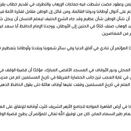
زمن وعقود مضت نشطت فيه جماعات الإرهاب والتطرف في تقديم خطاب يقزم 
على أحوال أوطاننا ودولنا القائمة، ومن قائل إن الوطن مقابل لفكرة الأمة في
أن شأن الوطن شأن عظيم وقد جاء الشرع الحنيف ليعلم الانسان أن يبجل شأن 
لوهاب صنف كتابًا في الحنين إلى الأوطان، ووجدنا الإمام الحافظ أبا سعد ابن ا
ر من المعاصرين.
 المؤتمر أن ننادي في آفاق الدنيا وفي سائر شعوبنا وبلادنا وأوطاننا بتعظيم 
تج المحلي ودور الأوقاف في المسجد الأقصى المبارك، مؤكدًا أن قضية الوقف ف
ل في غاية العجب تبرز جانب الحضارة العريقة في تاريخ المسلمين كم من مد
علم في تاريخ المسلمين وقفت عليها أوقاف هائلة حتى يقول الحافظ الذهبي في 
ي أرض القاهرة المواجه للجامع الأزهر الشريف كثرت أوقافه للإنفاق على العل
ام طير السماء العابر، كان من توفيق الله تعالى للمؤتمر أن يطرح قضية الوق