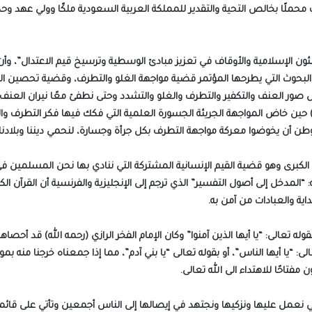
محملًا بخالص التحية والتقدير للمملكة العربية السعودية ملكًا وولي عهد و
لشئون الإسلامية والأوقاف في تعزيز مبادئ الوسطية وترسيخ قيم الاعتدال”، و
ث التي يطرحها المؤتمر قضية مواجهة الغلو والتطرف، وقضية تحصين المنابر،
ور العنف والتكفير والتطرف والغلو والتشدد وحتى نطفئ معًا نيران العنف وال
) حين خاض المواجهة الجريئة الجسورة العلمية التي فكك فيها فكر التطرف وال
وطن أن يخوضوا معركة مواجهة التطرف بكل جرأة وجسارة، لنحمي ديننا وبلادنا
ه الكبرى وهو قضية القيم الإنسانية المشتركة التي ننادي بها نحن المسلمين في كل
 “المدخل إلى أصول التفسير” الذي ترجم إلى الإنجليزية والفرنسية أن القرآن ا
ية والعبادات من آمن به.
ه تعالى: “يا أيها الذين آمنوا” وكان الإمام الفخر الرازي (رحمه الله) قد أحصاها
عالى: “يا أيها الناس”، أو بقوله تعالى “يا بني آدم”، مما إذا جمعناه خرجنا منه
تاحًا للاهتداء الى الله تعالى.
لتي نعمل عليها ونزكيها ونجتهد في إيصالها إلى الناس أجمعين وتأتي على قائم