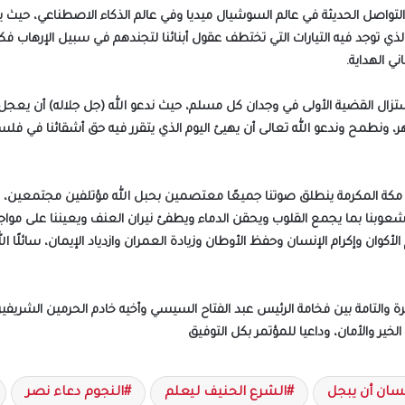
لتواصل الحديثة في عالم السوشيال ميديا وفي عالم الذكاء الاصطناعي، حيث يمو
لذي توجد فيه التيارات التي تختطف عقول أبنائنا لتجندهم في سبيل الإرهاب 
ي الهداية.
ل القضية الأولى في وجدان كل مسلم، حيث ندعو الله (جل جلاله) أن يعجل 
ر، ونطمح وندعو الله تعالى أن يهيئ اليوم الذي يتقرر فيه حق أشقائنا في 
من مكة المكرمة ينطلق صوتنا جميعًا معتصمين بحبل الله مؤتلفين مجتمعين، كلم
شعوبنا بما يجمع القلوب ويحقن الدماء ويطفئ نيران العنف ويعيننا على مواج
لأكوان وإكرام الإنسان وحفظ الأوطان وزيادة العمران وازدياد الإيمان، سائلًا ا
بيرة والتامة بين فخامة الرئيس عبد الفتاح السيسي وأخيه خادم الحرمين الشريف
خير والأمان، وداعيا للمؤتمر بكل التوفيق
نسان أن يبجل
الشرع الحنيف ليعلم
النجوم دعاء نصر