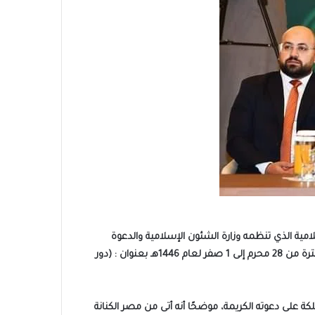
لامية الذي تنظمه وزارة الشئون الإسلامية والدعوة
والإرشاد تحت رعاية خادم الحرمين الشريفين الملك سلمان بن عبدالعزيز آل سعود – حفظه الله – والذي يعقد في مكة المكرمة خلال الفترة من 28 محرم إلى 1 صفر لعام 1446هـ بعنوان : (دور
لكة على دعوته الكريمة، موضحًا أنه أتى من مصر الكنانة