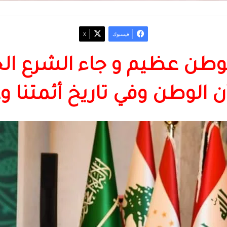
فيسبوك
‫X
الوطن عظيم و جاء الشرع ال
 الوطن وفي تاريخ أئمتنا وع