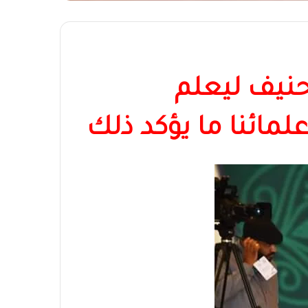
حنيف ليعلم
لمائنا ما يؤكد ذلك