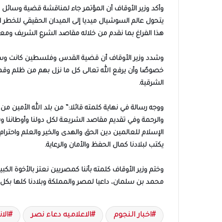
وأكد وزير الأوقاف أن المؤتمر جاء لمناقشة قضية وسائل ا
يتحول عالم السوشيال ميديا إلى الميدان الحقيقي للخطر ا
هذا الفراغ بما نقدم من خلاله مقاصد الشرع الشريف ومعان
وشدد وزير الأوقاف أن قضية القدس وفلسطين كانت وستزا
خصوصًا وأن يرفع الله تعالى كل ما نزل بهم من ظلم وقه
الشرقية.
ووجه رسالة في نهاية كلمته قائلا:” من بلد الله الأمين 
والرحمة وفي تقديم مقاصد الشريعة لكل دولنا وأوطاننا و
الإسلام للعالمين دين الحق والهدى والخير والعلم واحترام ا
يكتب لبلادنا كمال الحفظ والأمان والرعاية.
وختم وزير الأوقاف كلمته بأننا كمصريين نعتز بالأخوة الك
محمد بن سلمان، داعيا لمصر والمملكة وبلادنا كلها بكل ال
اخبار النجوم
الاعلاميه دعاء نصر
الا