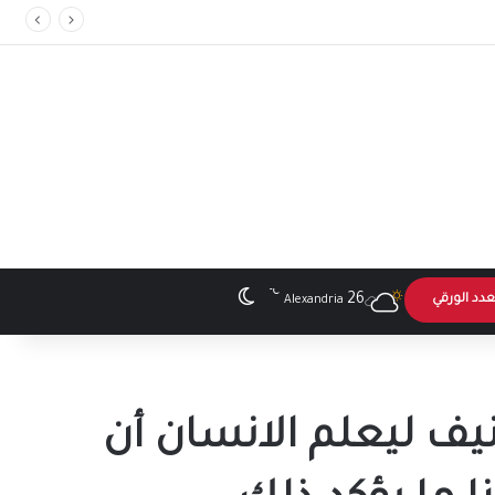
℃
الوضع المظلم
26
عدد الورقي
Alexandria
يف ليعلم الانسان أن