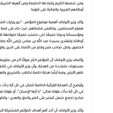
ومن شعبها الكريم وقيادتها الحكيمة ومن أزهرها الشريف 
أوطانهم العزيزة والغالية على قلوبنا.
وأكد وزير الأوقاف أهمية موضوع المؤتمر : “دور وزارات ا
هموم المسلمين، وتناقش قضاياهم، حيث جاء على قمة البحو
ومؤسساتنا ودولنا جميعًا حتى نحتشد جميعًا لمواجهة كل ص
أوطاننا ولنقتدي بسيدنا عبد الله بن عباس (رضي الله عنه
الحضور، ولكل صاحب منبر وقلم من الأمناء على الدين وال
وأضاف وزير الأوقاف أن المؤتمر اختار عنوانًا آخر من عناوين
بمستويات متعددة من الهداية، وأن وزير الأوقاف في كتابه:
ظهر الأرض وفيه أيضًا هداية خاصة تخاطب بالتشريع والهدا
وأوضح أن الهداية القرآنية الخاصة تتمثل في كل آية بدأت بقول
في كل آية بدأت بقوله تعالى: “يا أيها الإنسان”، أو بقوله ت
مبادئ تجمع شمل البشر على الخير والحق والهدى ؛ ولتكون مف
وأكد وزير الأوقاف أن أحد أهم أهداف المؤتمر المشتركة ا