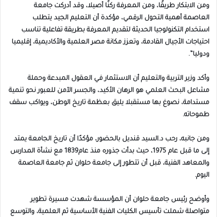
ومن الابتكار طريقًا، ومن المعرفة ركنًا أصيلا، وقد أدركت جامعة
العاصمة أهمية التحول الرقمي، مؤكدة أن التعليم الجيد يتطلب
استخدام التكنولوجيا الحديثة لتقديم المعرفة بطريقة تفاعلية تناسب
احتياجات الأجيال القادمة، وتعزز مكانة مصر العلمية والأكاديمية، إقليميا
ودوليا”.
وأكد وزير التربية والتعليم أن الاستثمار في العقول المبدعة وحملة
مشاعل البحث العلمي هو الرهان الأكيد، والجسر الآمن للعبور نحو تنمية
مستدامة، نصوغ بها مستقبلا يليق بعظمة تاريخ الوطن، ويواكب سقف
طموحاته.
ومن جانبه، رحب د.السيد قنديل بالحضور، مؤكدًا أن تاريخ الجامعة يمتد
إلى ما قبل عام 1975، حيث بدأت جذوره منذ عام1839 مع نشأة المدارس
والمعاهد الفنية، قبل أن تتطور إلى جامعة حلوان ثم جامعة العاصمة
اليوم.
وأوضح رئيس جامعة حلوان أن المؤسسة شهدت مسيرة تطوير
متواصلة شملت تأسيس الكليات الفنية الأساسية ثم العلمية، والتوسع