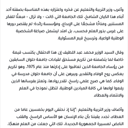
وأعرب وزير التربية والتعليم عن فخره واعتزازه بهذه المناسبة بصفته أحد
أبناء هذا الكيان الشامخ، تلك الجامعة التي كانت – ولا تزال – مبعثًا للفكر
المستنير، ومناخًا مشجعًا على الإبداع، ومؤسسة رائدة؛ لم يقتصر دورها
على غرس بذور العلم فحسب، بل امتد ليشمل صياغة الشخصية
الوطنية الواعية، وترسيخ قيم المسئولية.
وقال السيد الوزير محمد عبد اللطيف إن هذا الاحتفال يكتسب قيمة
خاصة لما يتضمنه من تكريم مستحق لقيادات جامعة حلوان السابقين
من رؤساء الجامعة الذين تعاقبوا على إدارتها منذ عام 1975، وهو تكريم
يعكس روح الوفاء والتقدير، ويبرهن على أن جامعة حلوان مدرسة في
الوفاء، كما هي صرح علمي راسخ، تقدر روادها، وتعتز بفرسانها الذين
رفعوا لواءها في كافة الميادين الوطنية، لتظل نموذجا في العلم
والانتماء والعطاء.
وأضاف وزير التربية والتعليم :”إننا إذ نحتفي اليوم بخمسين عاما من
العطاء، تجدد يقيننا بأن بناء الإنسان هو الأساس الراسخ، والقلب
النابض لمسيرة الجمهورية الجديدة، تلك التي جعلت من العلم منهجًا،