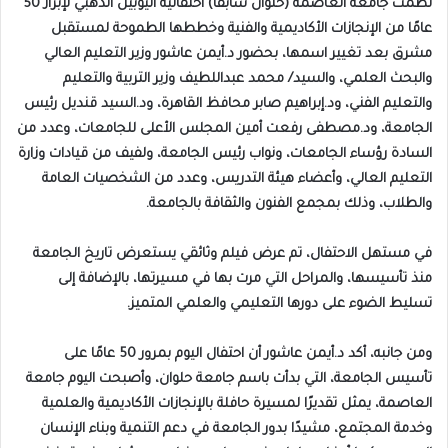
نظمت جامعة العاصمة (حلوان سابقًا) احتفالية اليوبيل الذهبي لإبراز 50
عامًا من الإنجازات الأكاديمية والفنية وخططها الطموحة لمستقبل
مشرق بعد تغيير اسمها، بحضور د.أيمن عاشور وزير التعليم العالي
والبحث العلمي، والسيد/ محمد عبداللطيف وزير التربية والتعليم
والتعليم الفني، ود.إبراهيم صابر محافظ القاهرة، ود.السيد قنديل رئيس
الجامعة، ود.مصطفى رفعت أمين المجلس الأعلى للجامعات، وعدد من
السادة رؤساء الجامعات، ونواب رئيس الجامعة، ولفيف من قيادات وزارة
التعليم العالي، وأعضاء هيئة التدريس، وعدد من الشخصيات العامة
والطلاب، وذلك بمجمع الفنون والثقافة بالجامعة.
في مستهل الاحتفال، تم عرض فيلم وثائقي يستعرض تاريخ الجامعة
منذ تأسيسها، والمراحل التي مرت بها في مسيرتها، بالإضافة إلى
تسليط الضوء على دورها التعليمي والعلمي المتميز.
ومن جانبه، أكد د.أيمن عاشور أن احتفال اليوم بمرور 50 عامًا على
تأسيس الجامعة، التي بدأت باسم جامعة حلوان، وأصبحت اليوم جامعة
العاصمة، يمثل تقديرًا لمسيرة حافلة بالإنجازات الأكاديمية والعلمية
وخدمة المجتمع، مشيدًا بدور الجامعة في دعم التنمية وبناء الإنسان