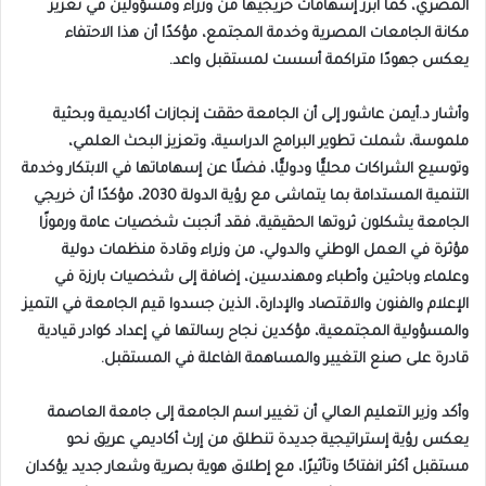
المصري، كما أبرز إسهامات خريجيها من وزراء ومسؤولين في تعزيز
مكانة الجامعات المصرية وخدمة المجتمع، مؤكدًا أن هذا الاحتفاء
يعكس جهودًا متراكمة أسست لمستقبل واعد.
وأشار د.أيمن عاشور إلى أن الجامعة حققت إنجازات أكاديمية وبحثية
ملموسة، شملت تطوير البرامج الدراسية، وتعزيز البحث العلمي،
وتوسيع الشراكات محليًّا ودوليًّا، فضلًا عن إسهاماتها في الابتكار وخدمة
التنمية المستدامة بما يتماشى مع رؤية الدولة 2030، مؤكدًا أن خريجي
الجامعة يشكلون ثروتها الحقيقية، فقد أنجبت شخصيات عامة ورموزًا
مؤثرة في العمل الوطني والدولي، من وزراء وقادة منظمات دولية
وعلماء وباحثين وأطباء ومهندسين، إضافة إلى شخصيات بارزة في
الإعلام والفنون والاقتصاد والإدارة، الذين جسدوا قيم الجامعة في التميز
والمسؤولية المجتمعية، مؤكدين نجاح رسالتها في إعداد كوادر قيادية
قادرة على صنع التغيير والمساهمة الفاعلة في المستقبل.
وأكد وزير التعليم العالي أن تغيير اسم الجامعة إلى جامعة العاصمة
يعكس رؤية إستراتيجية جديدة تنطلق من إرث أكاديمي عريق نحو
مستقبل أكثر انفتاحًا وتأثيرًا، مع إطلاق هوية بصرية وشعار جديد يؤكدان