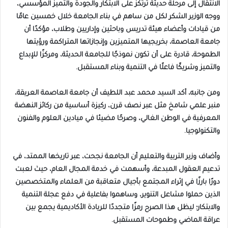
الانتقال إلى مرحلة حديثة ترتكز على الابتكار والجودة والتميز المؤسسي،
ووجه الوزير الشكر لكل من ساهم في بناء الجامعة خلال خمسين عامًا
من قيادات وأعضاء هيئة تدريس وباحثين وإداريين وطلاب، مؤكدًا أن
جامعة العاصمة، بخريجيها المتميزين وإنجازاتها المتراكمة ورؤيتها
الطموحة، قادرة على أن تكون نموذجًا للجامعة الحديثة، ومركزًا للإبداع
والتميز وشريكًا فاعلًا في التنمية وبناء المستقبل.
ومن جانبه، أكد السيد محمد عبد اللطيف أن جامعة العاصمة العريقة،
منبر علمي شامخ مثل عبر نصف قرن، ركيزة أساسية من ركائز النهضة
المعرفية في الوطن الغالي، وصرحًا مضيئا في ميادين العلوم والفنون
والتكنولوجيا.
وأضاف وزير التربية والتعليم أن الجامعة نجحت، عبر تاريخها الممتد، في
تدعيم العقول المبدعة، وأسهمت في خدمة المجال العام، حيث لعبت
دورًا بارزًا في إثراء المجتمع بأجيال متعاقبة من العلماء والمتخصصين
الذين حملوا مشاعل التنوير، وساهموا بفاعلية في دفع عجلة التنمية
والابتكار؛ ليظل هذا الصرح رمزًا متجددًا للريادة الأكاديمية يجمع بين
عراقة الماضي وطموحات المستقبل.