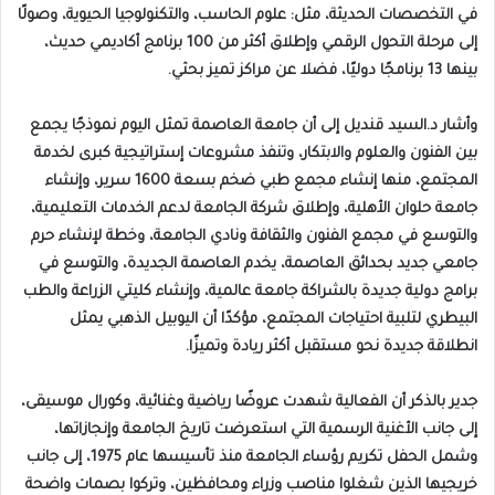
في التخصصات الحديثة، مثل: علوم الحاسب، والتكنولوجيا الحيوية، وصولًا
إلى مرحلة التحول الرقمي وإطلاق أكثر من 100 برنامج أكاديمي حديث،
بينها 13 برنامجًا دوليًا، فضلا عن مراكز تميز بحثي.
وأشار د.السيد قنديل إلى أن جامعة العاصمة تمثل اليوم نموذجًا يجمع
بين الفنون والعلوم والابتكار، وتنفذ مشروعات إستراتيجية كبرى لخدمة
المجتمع، منها إنشاء مجمع طبي ضخم بسعة 1600 سرير، وإنشاء
جامعة حلوان الأهلية، وإطلاق شركة الجامعة لدعم الخدمات التعليمية،
والتوسع في مجمع الفنون والثقافة ونادي الجامعة، وخطة لإنشاء حرم
جامعي جديد بحدائق العاصمة، يخدم العاصمة الجديدة، والتوسع في
برامج دولية جديدة بالشراكة جامعة عالمية، وإنشاء كليتي الزراعة والطب
البيطري لتلبية احتياجات المجتمع، مؤكدًا أن اليوبيل الذهبي يمثل
انطلاقة جديدة نحو مستقبل أكثر ريادة وتميزًا.
جدير بالذكر أن الفعالية شهدت عروضًا رياضية وغنائية، وكورال موسيقى،
إلى جانب الأغنية الرسمية التي استعرضت تاريخ الجامعة وإنجازاتها،
وشمل الحفل تكريم رؤساء الجامعة منذ تأسيسها عام 1975، إلى جانب
خريجيها الذين شغلوا مناصب وزراء ومحافظين، وتركوا بصمات واضحة