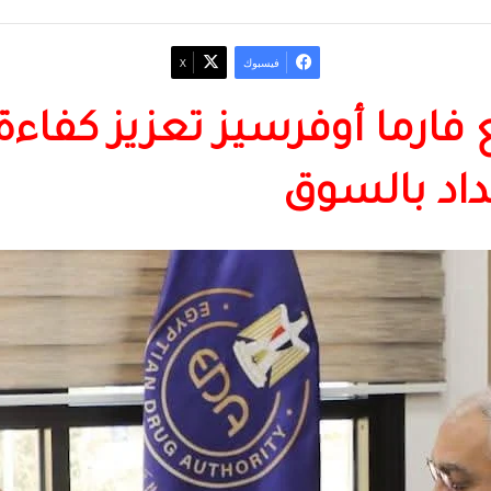
فيسبوك
‫X
 فارما أوفرسيز تعزيز كفاء
داد بالسوق