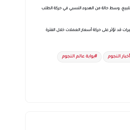
 بنك البركة 47.60 جنيه للشراء و47.70 جنيه للبيع، بينما بلغ في بنك كريدي أجريكول 47.59 جنيه للشراء و47.69 جنيه للبيع، وسط حالة من الهدوء النسبي في حركة الطلب
رات قد تؤثر على حركة أسعار العملات خلال الفترة
أخبار النجوم
بوابة عالم النجوم