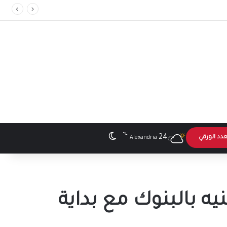
”
℃
الوضع المظلم
24
عدد الورقي
Alexandria
يه بالبنوك مع بداية