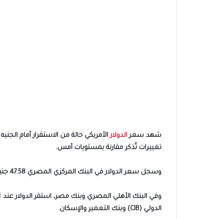
شهد سعر
الدولار
تغييرات تُذكر مقارنة بمستويات أمس.
وسجل سعر الدولار في البنك المركزي المصري 47.58 جنيه للشراء و47.72 جنيه للبيع، وهو ما انعكس على تعاملات البنوك الحكومية والخاصة التي حافظت على نفس المستويات السعرية تقريبًا.
الدولي (CIB) وبنك التعمير والإسكان.