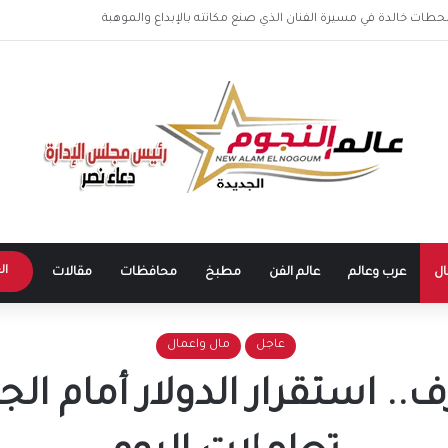
ا في الساحل الشمالي.. وهتافات “صوت مصر” تقابلها برد مؤثر: “كلنا صوت مصر
ال
ال
عرب وعالم
عالم الفن
مطبخ
محافظات
مقالات
عاجل
مال واعمال
استقرار الدولار أمام الجن