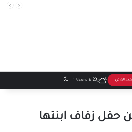
℃
الوضع المظلم
23
عدد الورقي
Alexandria
حفل زفاف ابنتها