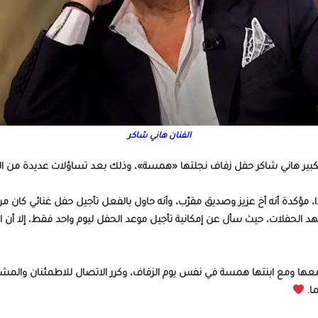
الفنان هاني شاكر
بير هاني شاكر حفل زفاف نجلتها «همسة»، وذلك بعد تساؤلات عديدة من ال
مؤكدة أنه أخ عزيز وصديق مقرّب، وأنه حاول بالفعل تأجيل حفل غنائي كان مر
حفلات، حيث سأل عن إمكانية تأجيل موعد الحفل ليوم واحد فقط، إلا أن الأمر
 ومع ابنتها همسة في نفس يوم الزفاف، وكرر الاتصال للاطمئنان والمشاركة 
ا.