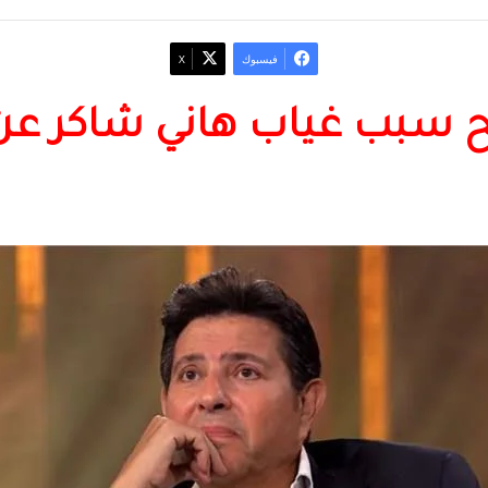
فيسبوك
‫X
سبب غياب هاني شاكر عن 