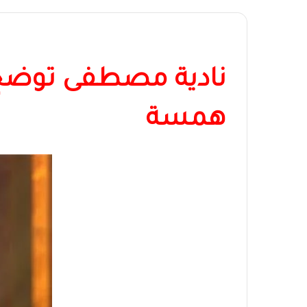
نادية مصطفى توضح 
همسة