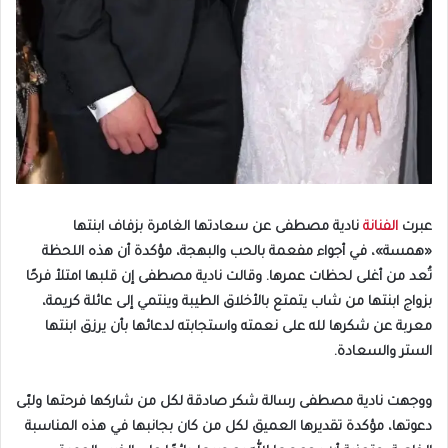
عبرت
الفنانة
نادية مصطفى عن سعادتها الغامرة بزفاف ابنتها
«همسة»، في أجواء مفعمة بالحب والبهجة، مؤكدة أن هذه اللحظة
تُعد من أغلى لحظات عمرها. وقالت نادية مصطفى إن قلبها امتلأ فرحًا
بزواج ابنتها من شاب يتمتع بالأخلاق الطيبة وينتمي إلى عائلة كريمة،
معربة عن شكرها لله على نعمته واستجابته لدعائها بأن يرزق ابنتها
الستر والسعادة.
ووجهت نادية مصطفى رسالة شكر صادقة لكل من شاركها فرحتها ولبّى
دعوتها، مؤكدة تقديرها العميق لكل من كان بجانبها في هذه المناسبة