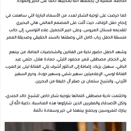
الخاصة، متمنية أن يجمعها الله بمحبيها دائمًا على الخير والمودة.
كما حرصت على توجيه الشكر لعدد من الأسماء البارزة التي ساهمت في
إنجاح حفل الزفاف، حيث أثنت على المصمم العالمي هاني البحيري
لتقديمه فستان العروس، وعلى خبير التجميل علاء التونسي، إلى جانب
منسقة الحفل رباب كامل التي وصفتها بالسند الحقيقي وصديقة العمر.
وشهد الحفل حضور نخبة من الفنانين والشخصيات العامة، من بينهم:
علي الحجار، مصطفى قمر، محمود الليثي، حمادة هلال، حلمي عبد
الباقي، سهيل يزبك، إضافة إلى الدكتور أشرف زكي، الفنانة ليلى عز العرب،
الفنانة لوسي، الإعلاميتين سهير شلبي وسهير جودة، وحرم السفير
الأردني، والشيخ سلمان بن صقر آل خليفة من البحرين.
واختتمت نادية مصطفى كلماتها بتوجيه شكر خاص للشيخ خالد الجندي،
ولكل الأصدقاء والمقربين الذين شاركوها هذه المناسبة، داعية الله أن
يبارك للعروسين ويجمع بينهما في خير وسعادة دائمة.