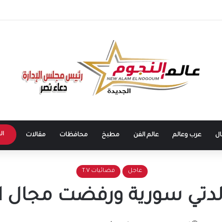
طرابزون سبور يشعل الأجواء.. بداية مرحلة جديدة للنجم المصري في الدوري التركي
ال
ال
عرب وعالم
عالم الفن
مطبخ
محافظات
مقالات
عاجل
فضائيات T.V
والدتي سورية ورفضت مجال