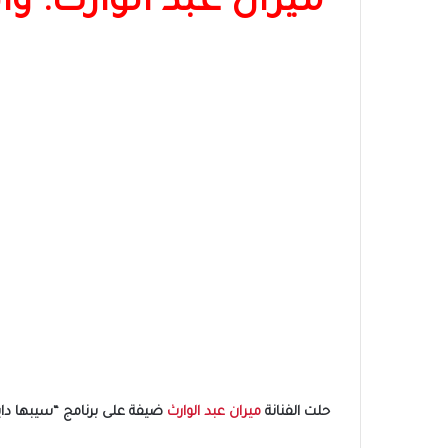
ميران عبد الوارث: 
حلت الفنانة
ميران عبد الوارث
ضيفة على برنامج “سيبها دايرة”