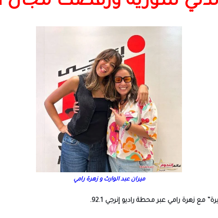
والدتي سورية ورفضت مجال
ميران عبد الوارث و زهرة رامي
 مع زهرة رامي عبر محطة راديو إنرجي 92.1.