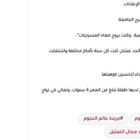
لإعلانات.
سرح الجامعة.
ية.. وكنت بروح معاه المسرحيات”.
ل الجد عشان كنت كل سنة بأفكار مختلفة واشتغلت
آداء لتحسين موهبتها.
وكشفت ميران عبد الوارث عن مشاركتها في مسلسل عمر أفندي، المقرر انطلاق عرضه يوم السبت المقبل، وتلعب فيه لأول مرة دور أم لديها طفلة تبلغ من العمر 6 سنوات، وتعاني في زواج
وم
جريدة عالم النجوم
مجال التمثيل