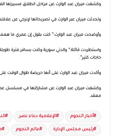
وكشفت ميران عبد الوارث عن مراحل انطلاق مسيرتها الفني
وتحدثت ميران عبر الوارث في تصريحاتها لإنرجي عن علاقتها
وأوضحت ميران عبد الوارث:” كنت بقول إن عمري ما هعمل 
واستطردت قائلة:” والدتي سورية وكنت بسافر فترة طويلة
حاجات كتير”.
وأكدت ميران عبد الوارث على أنها حريصة طوال الوقت على
معقد.
أخبار النجوم
الإعلامية دعاء نصر
الن
رئيس مجلس الإدارة
عالم النجوم
م