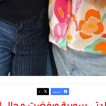
فيسبوك
‫X