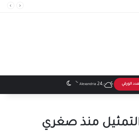
℃
الوضع المظلم
24
عدد الورقي
Alexandria
 التمثيل منذ صغري