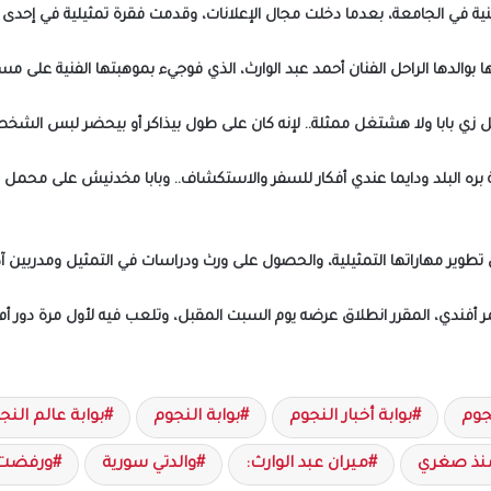
ة في الجامعة، بعدما دخلت مجال الإعلانات، وقدمت فقرة تمثيلية في إحدى ا
 بوالدها الراحل الفنان أحمد عبد الوارث، الذي فوجيء بموهبتها الفنية على م
زي بابا ولا هشتغل ممثلة.. لإنه كان على طول بيذاكر أو بيحضر لبس الشخص
 بره البلد ودايما عندي أفكار للسفر والاستكشاف.. وبابا مخدنيش على محم
 تطوير مهاراتها التمثيلية، والحصول على ورث ودراسات في التمثيل ومدربين 
جوم
بوابة أخبار النجوم
بوابة النجوم
بوابة عالم النج
نذ صغري
ميران عبد الوارث:
والدتي سورية
ورفضت 