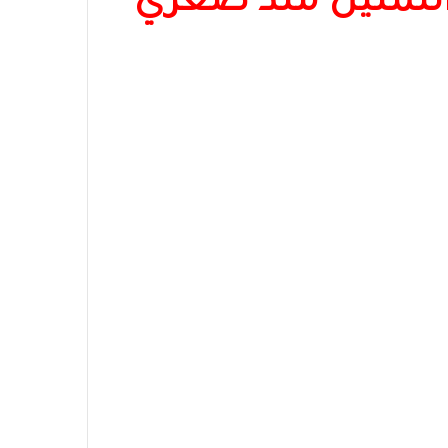
 التمثيل منذ صغري