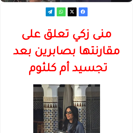
منى زكي تعلق على
مقارنتها بصابرين بعد
تجسيد أم كلثوم