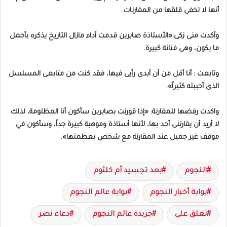
أنها لا تخفى قلقها من المقارنات.
وأكدت منى زكى:«الأستاذة صابرين قدمت أداء مازال التاريخ يذكره بأجمل
ما يكون، وهى فنانة كبيرة.
وتابعت : أنا أقل من أن أبدى رأيى فيها، فقد كنت من متابعى المسلسل
الذى أحببته كثيراً».
واكدت رفضها للمقارنة: «إذا قورنت بصابرين سأكون أنا المظلومة، لذلك
لا أريد أن يقارننى أحد بها، لأنها أستاذة وموهبة كبيرة جداً، وسأكون في
موقف غير جميل عند المقارنة مع شخص بعظمتها».
النجوم
بعد تجسيد أم كلثوم
بوابة أخبار النجوم
بوابة عالم النجوم
تعلق على
جريدة عالم النجوم
دعاء نصر