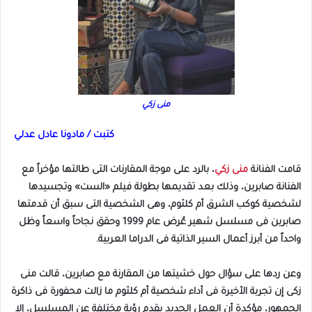
منى زكي
كتبت / مادونا عادل عدلي
قامت الفنانة
منى زكي
، بالرد على موجة المقارنات التى طالتها مؤخراً مع
الفنانة صابرين، وذلك بعد تقديمها بطولة فيلم «الست» وتجسيدها
لشخصية كوكب الشرق أم كلثوم، وهى الشخصية التى سبق أن قدمتها
صابرين فى مسلسل شهير عُرض عام 1999 وحقق نجاحاً واسعاً وظل
واحداً من أبرز أعمال السير الذاتية فى الدراما العربية.
وعن ردها على سؤال حول خشيتها من المقارنة مع صابرين، قالت منى
زكى إن تجربة الأخيرة فى أداء شخصية أم كلثوم ما زالت محفورة فى ذاكرة
الجمهور، مؤكدة أن العمل الجديد يقدم رؤية مختلفة عن المسلسل، إلا