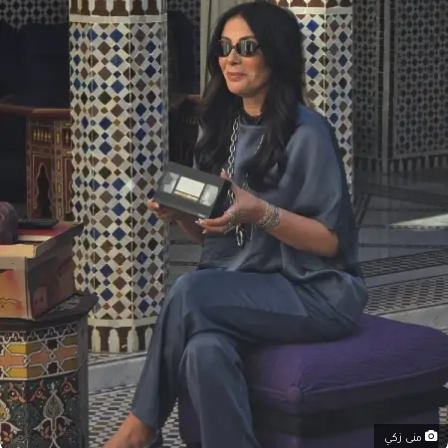
منى زكي