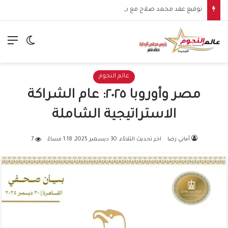
توقيع عقد محمد صلاح مع طرابزون سبور يشعل الأجواء.. بداية مرحلة جديدة للنجم المصري في الدوري التركي
الق
الوضع ا
عالم النجوم
مصر وأوروبا ٢٠٢٥: عام الشراكة
الاستراتيجية الشاملة
أماني رضا
اخر تحديث الثلاثاء, 30 ديسمبر 2025, 1:18 مساءً
7