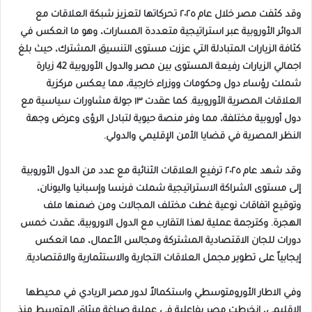
وقد كثفت مصر خلال عام ٢٠٢٥ تحركاتها لتعزيز شبكة العلاقات مع
الدوائر الأوروبية عبر استراتيجية متعددة المسارات، وهو ما انعكس في
كثافة الزيارات المتبادلة التي عززت مستوى التنسيق المشترك، حيث بلغ
اجمالي الزيارات رفيعة المستوى بين مصر والدول الأوروبية 42 زيارة
شملت رؤساء دول وحكومات ووزراء خارجية، مما يعكس مركزية
العلاقات المصرية الأوروبية. كما عقدت ١٣ جولة مشاورات سياسية مع
دول أوروبية مختلفة، مما وفر منصة حيوية لتبادل الرؤى وعرض وجهة
النظر المصرية في قضايا الأمن الإقليمي والدولي.
وقد شهد عام ٢٠٢٥ ترفيع العلاقات الثنائية مع عدد من الدول الأوروبية
إلى مستوى الشراكة الاستراتيجية شملت فرنسا وإسبانيا واليونان،
وتوقيع اتفاقات نوعية غطت مختلف المجالات ومن ضمنها ملف
الهجرة. وكترجمة عملية لهذا التقارب مع الدول الاوروبية، عقدت خمس
دورات للجان الاقتصادية المشتركة ومجالس الأعمال، مما انعكس
إيجابياً على تطوير مجمل العلاقات التجارية والاستثمارية والاقتصادية.
وفي الاطار الأورومتوسطي واستكمالاً لدور مصر الريادي في محيطها
الإقليمي، انخرطت مصر بفاعلية في عملية صياغة ميثاق المتوسط منذ