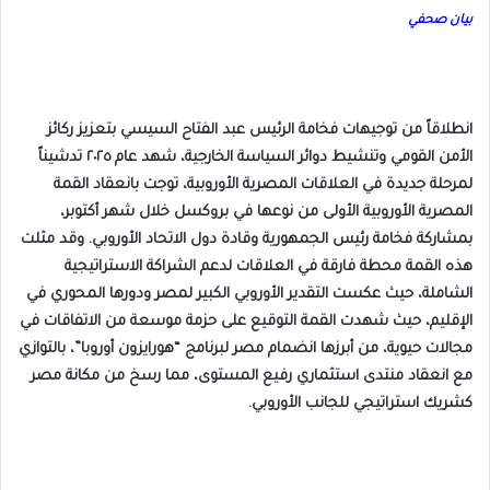
بيان صحفي
انطلاقاً من توجيهات فخامة الرئيس عبد الفتاح السيسي بتعزيز ركائز
الأمن القومي وتنشيط دوائر السياسة الخارجية، شهد عام ٢٠٢٥ تدشيناً
لمرحلة جديدة في العلاقات المصرية الأوروبية، توجت بانعقاد القمة
المصرية الأوروبية الأولى من نوعها في بروكسل خلال شهر أكتوبر،
بمشاركة فخامة رئيس الجمهورية وقادة دول الاتحاد الأوروبي. وقد مثلت
هذه القمة محطة فارقة في العلاقات لدعم الشراكة الاستراتيجية
الشاملة، حيث عكست التقدير الأوروبي الكبير لمصر ودورها المحوري في
الإقليم، حيث شهدت القمة التوقيع على حزمة موسعة من الاتفاقات في
مجالات حيوية، من أبرزها انضمام مصر لبرنامج “هورايزون أوروبا”، بالتوازي
مع انعقاد منتدى استثماري رفيع المستوى، مما رسخ من مكانة مصر
كشريك استراتيجي للجانب الأوروبي.