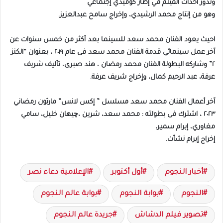
وتدور أحداث الفيلم في إطار كوميدي إجتماعي
وهو من إنتاج محمد الرشيدي، وإخراج سامح عبدالعزيز.
احيث يعود الفنان محمد سعد للسينما بعد أكثر من خمس سنوات عن
آخر عمل سينمائي قدمة الفنان محمد سعد فى عام ٢٠١٩ ، بعنوان “الكنز
٢” وشاركه البطولة الفنان محمد رمضان ، هند صبرى،
تأليف شريف
عرفة، عبد الرحيم كمال،
وإخراج شريف عرفة.
آخر أعمال الفنان محمد سعد مسلسل ” إكس لانس” مارثون رمضاني
٢٠٢٣ ،
اشترك فى بطولته : محمد سعد، شرين ،چيهان خليل، سامي
مغاوري، إبرام سمير،
إخراج إبرام نشأت.
أخبار النجوم
أول أكتوبر
الإعلامية دعاء نصر
النجوم
بوابة النجوم
بوابة عالم النجوم
تصوير فيلم الدشاش
جريدة عالم النجوم