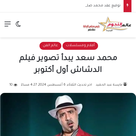
توقيع عقد محمد صلاح مع طرابزون سبور يشعل الأجواء.. بداية مرحلة جديدة للنجم المصري في الدوري التركي
الق
الوضع ا
أفلام ومسلسلات
عالم الفن
محمد سعد يبدأ تصوير فيلم
الدشاش أول أكتوبر
مايسة عبد الحميد
اخر تحديث الثلاثاء, 6 أغسطس 2024, 4:27 مساءً
10