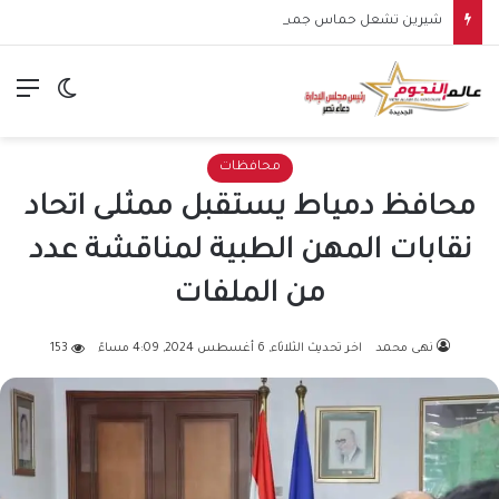
شيرين تشعل حماس جمهورها في الساحل الشمالي.. وهتافات “صوت مصر” تقابلها برد مؤثر: “كلنا صوت مصر”
الق
الوضع ا
محافظات
محافظ دمياط يستقبل ممثلى اتحاد
نقابات المهن الطبية لمناقشة عدد
من الملفات
نهى محمد
اخر تحديث الثلاثاء, 6 أغسطس 2024, 4:09 مساءً
153