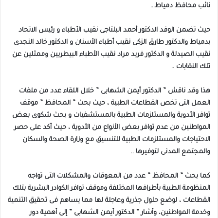
نائب محافظ دمياط…
حيث تضمن الوفد الدكتور أحمد البلتاجى نقيب الأطباء و رئيس الاتحاد
بدمياط والدكتور طارق الزكى نقيب أطباء الأسنان و الدكتور خالد النجدى
نقيب الصيدلة و الدكتور فريد مراد نقيب الأطباء البيطريين وممثلين عن
تلك النقابات ..
هذا وقد ناقش ” الدكتور أيمن الشهابى ” خلال اللقاء عدد من ملفات
العمل التى تخص القطاعات الطبية ، حيث بحث ” المحافظ ” موقف
توافر الأدوية والمستلزمات الطبية بالمستشفيات و بحث شكوى بعض
المواطنين من عدم توافر بعض الأنواع من الأدوية ، حيث أكد على حصر
الاحتياجات والمستلزمات الطبية للتنسيق مع وزارة الصحة والسكان
والمجتمع المدنى لتوفيرها ..
كما بحث ” المحافظ ” عدد من المعوقات والمشكلات التى تواجه
المنظومة الطبية بأطرافها المختلفة وموقف توافر الكوادر البشرية بتلك
القطاعات ، لوضع حلول جذرية وعاجلة لها مما يساهم فى تحقيق التنمية
وخدمة المواطنين، وأشار ” الدكتور أيمن الشهابى ” إلى أهمية دور