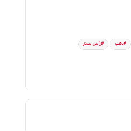
دهب
رأس سدر