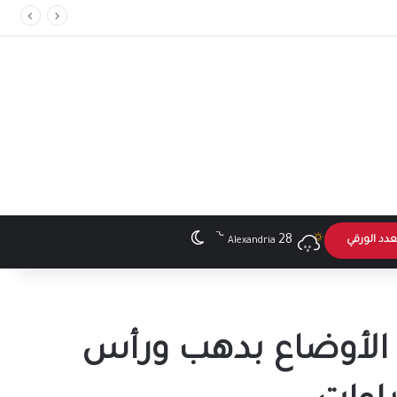
℃
الوضع المظلم
28
عدد الورقي
Alexandria
 الأوضاع بدهب ورأس