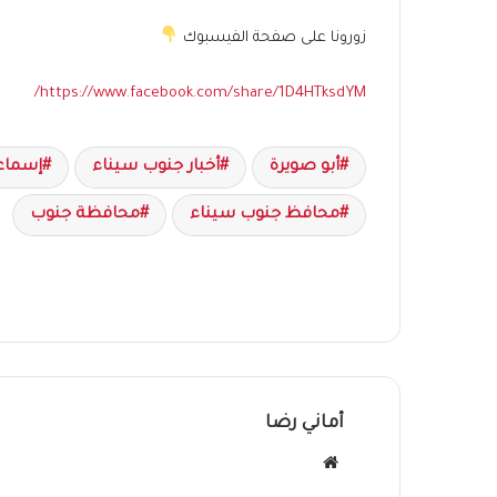
زورونا على صفحة الفيسبوك
https://www.facebook.com/share/1D4HTksdYM/
أبو صويرة
أخبار جنوب سيناء
إسماع
محافظ جنوب سيناء
محافظة جنوب
أماني رضا
موقع
الويب