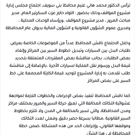
ترأس الدكتور محمد هاني غنيم محافظ بني سويف، اجتماع مجلس إدارة
مشروع المواقف،وذلك بحضور : اللواء حازم عزت السكرتير العام، مدير
مباحث المرور ، مدير مشروع المواقف ،ورؤساء الوحدات المحلية ،
ومديري عموم :الشؤون القانونية و الشؤون المالية بديوان عام المحافظة
وخلال الاجتماع ناقش المحافظ عدداً من الموضوعات الخاصة بعرض
طلبات البدل بين السيارات وتبديل خطوط السير بين المراكز وإلغاء
بعض الطلبات، بجانب مناقشة بعض المقترحات المتعلقة بتحديد
قيمة البدل ورسوم نقل الملكية لسيارات الأجرة ،بالإضافة إلى مناقشة
طلب تقدمت به إدارة المشروع لتوحيد قيمة الكارتة المجمعة على خط
السير على بعض المراكز
كما ناقش المحافظ تنفيذ بعض الإجراءات والخطوات اللازمة لمواجهة
عشوائية التكاتك المخالفة التي تعيق حركة السير والمرور بمختلف مراكز
ومدن المحافظة، والتي تسير بالمخالفة في المدن ولا تلتزم بخطوط
السير القانونية ،مطالبا بسرعة حصر دقيق وفعلي لعدد التكاتك
وموقفها القانوني، وإجراءات الحد من هذه المشكلة ،ضمن خطة
المحافظة في هذا الشأن