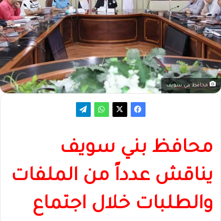
محافظ بني سويف
محافظ بني سويف
يناقش عدداً من الملفات
والطلبات خلال اجتماع