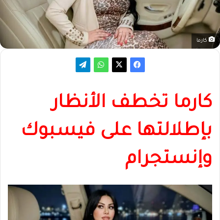
كارما
كارما تخطف الأنظار
بإطلالتها على فيسبوك
وإنستجرام