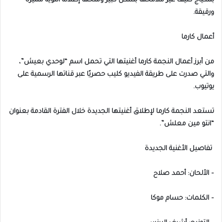
بمكياج كثيف غير ملامحها بشكل كبير ومنحها إطلالة أنثوية مميزة
ورقيقة.
أعمال كارما
من أبرز أعمال النجمة كارما أغنيتها التي تحمل اسم “لوحدي بعيش”،
والتي صدرت على طريقة الفيديو كليب حصريًا عبر قناتها الرسمية على
يوتيوب.
تستعد النجمة كارما لإطلاق أغنيتها الجديدة خلال الفترة القادمة بعنوان
“انتو مين معلش”.
تفاصيل الأغنية الجديدة
– الألحان: أحمد صلاح
– الكلمات: حسام موكا