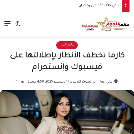
باقي 185 يومًا على رمضان 2027.. محمد رمضان يعود بمسلسل عشماوي تأليف محمد إسماعيل أمين وإخراج بيتر ميمي
الق
الوضع ا
عالم الفن
كارما تخطف الأنظار بإطلالتها على
فيسبوك وإنستجرام
أماني رضا
اخر تحديث الأربعاء, 17 ديسمبر 2025, 4:58 مساءً
14