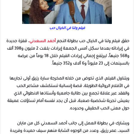
فيلم ولنا في الخيال حب
حقق فيلم ولنا في الخيال حب بطولة النجم
أحمد السعدني
، قفزة جديدة
في إيراداته بعدما سجّل أمس الجمعة إيرادات بلغت 2 مليون و398 ألف
و568 جنيهاً، ليرتفع إجمالي إيرادات الفيلم خلال 18 يوماً من عرضه
بالسينمات إلى 23 مليوناً و6 آلاف و352 جنيهاً.
ويتناول الفيلم، الذي تخوض من خلاله المخرجة سارة رزيق أولى تجاربها
في الأفلام الروائية الطويلة، قصة إنسانية تستكشف مشاعر الحب
والفقد عبر علاقة تجمع بين طالبة جامعية وأستاذها الانطوائي الذي
يعيش تجربة شخصية صعبة، قبل أن يجد نفسه أمام تساؤلات عميقة
حول معنى الحب الحقيقي وحدوده.
ويشارك في بطولة العمل إلى جانب أحمد السعدني كل من مايان
السيد، عمر رزيق، وعدد من الوجوه الشابة منهم سيف حميدة وفريدة