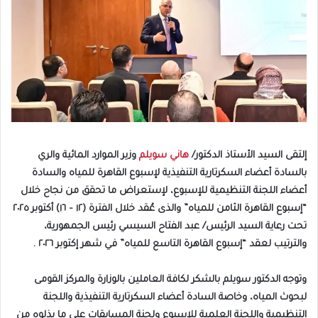
إلتقى السيد الأستاذ الدكتور/
هاني سويلم
وزير الموارد المائية والري
بالسادة أعضاء السكرتارية التنفيذية لإسبوع القاهرة للمياه والسادة
أعضاء اللجنة التنظيمية للإسبوع، لإستعراض ما تحقق من نجاح خلال
“إسبوع القاهرة الثامن للمياه” والذى عُقد خلال الفترة (١٢ – ١٦) أكتوبر ٢٠٢٥
تحت رعاية السيد الرئيس/ عبد الفتاح السيسي رئيس الجمهورية،
والترتيب لعقد “إسبوع القاهرة التاسع للمياه” في شهر إكتوبر ٢٠٢٦ .
وتوجه الدكتور سويلم بالشكر لكافة العاملين بالوزارة والمركز القومى
لبحوث المياه، وخاصة السادة أعضاء السكرتارية التنفيذية واللجنة
التنظيمية واللجنة العلمية للإسبوع ولجنة المسابقات على ما بذلوه من