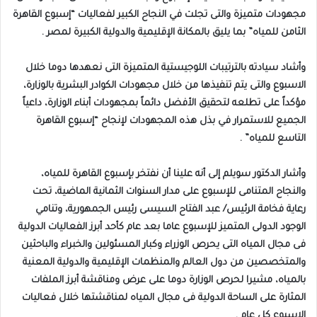
مجهودات متميزة والتى تجلت في النجاح الكبير لفعاليات “إسبوع القاهرة
الثامن للمياه” بما يليق بالمكانة الإقليمية والدولية الكبيرة لمصر .
وأشاد سيادته بالترتيبات اللوجيستية المتميزة التى نعهدها دوما خلال
الاسبوع والتى يتم تنفيذها من خلال مجهودات الكوادر البشرية بالوزارة،
مؤكداً على تطلعه لتحقيق الأفضل دائماً بمجهودات أبناء الوزارة، داعياً
الجميع للاستمرار في بذل هذه المجهودات لإنجاح “إسبوع القاهرة
التاسع للمياه” .
وأشار الدكتور سويلم إلى أنه علينا أن نفتخر بإسبوع القاهرة للمياه،
والنجاح المتنامى للإسبوع على مدار السنوات الثمانية الماضية، تحت
رعاية فخامة الرئيس/ عبد الفتاح السيسى رئيس الجمهورية، وتنامي
الوجود الدولى المتميز للإسبوع عاما بعد عام كأحد أبرز الفعاليات الدولية
فى مجال المياه التى يحرص الوزراء وكبار المسئولين والخبراء والباحثين
والمتخصصين من دول العالم والمنظمات الإقليمية والدولية المعنية
بالمياه، مشيرا لحرص الوزارة دوما على عرض ومناقشة أبرز الملفات
المثارة على الساحة الدولية فى مجال المياه لمناقشتها خلال فعاليات
الإسبوع كل عام .