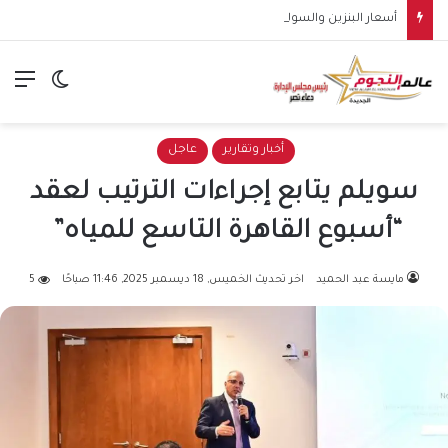
أسعار البنزين والسولار في مصر.. مفاجأة بشأن موعد الزيادة وتكلفة اللتر الحقيقية
الق
الوضع ا
أخبار وتقارير
عاجل
سويلم يتابع إجراءات الترتيب لعقد
“أسبوع القاهرة التاسع للمياه”
مايسة عبد الحميد
اخر تحديث الخميس, 18 ديسمبر 2025, 11:46 صباحًا
5