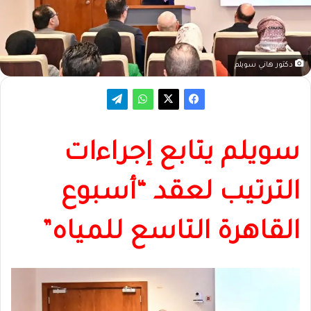
دكتور هاني سويلم
سويلم يتابع إجراءات
الترتيب لعقد “أسبوع
القاهرة التاسع للمياه”