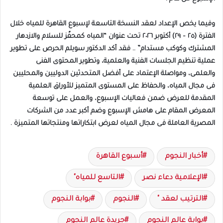
وفيما يخص الإعداد لعقد النسخة التاسعة لإسبوع القاهرة للمياه خلال
الفترة (٢٥ – ٢٩) أكتوبر ٢٠٢٦ تحت عنوان “المياه كمحفّز للسلام والازدهار
المشترك وكوكب مستدام” .. فقد أكد الدكتور سويلم الحرص على تطوير
عملية تنظيم الجلسات الفنية والعلمية، وتطوير المحتوى الفنى
والعلمى، ومواصلة الإعتماد على أفضل المتحدثين الدوليين والمحليين
فى مجال المياه، والحفاظ على المستوى المتميز للأوراق العلمية
المقدمة للعرض ضمن فعاليات الإسبوع، والعمل على توسعة
المعرض المقام على هامش الإسبوع وضم أكبر عدد من الشركات
المصرية العاملة فى مجال المياه لعرض ابتكاراتها ومنتجاتها المتميزة .
أخبار النجوم
أسبوع القاهرة
الإعلامية دعاء نصر
التاسع للمياه"
الترتيب لعقد "
النجوم
بوابة النجوم
بوابة عالم النجوم
جريدة عالم النجوم