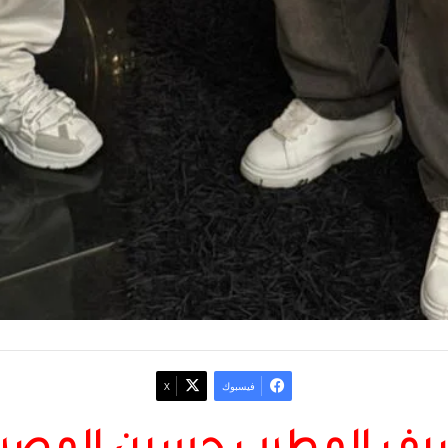
فيسبوك
‫X