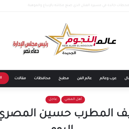
ها في الساحل الشمالي.. وهتافات “صوت مصر” تقابلها برد مؤثر: “كلنا صوت مص
ال
ال
عرب وعالم
عالم الفن
مطبخ
محافظات
مقالات
أهل المغني
عاجل
 المطرب حسين المصري ف