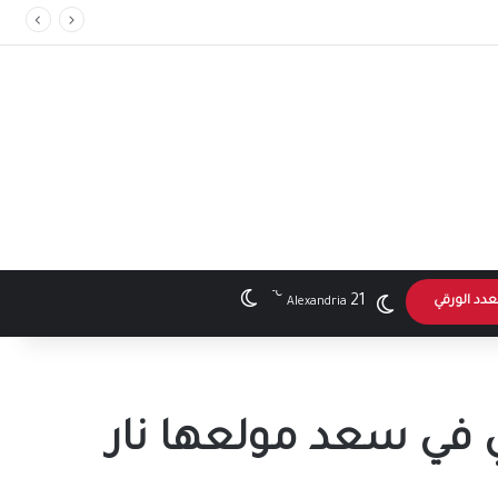
ر”
℃
الوضع المظلم
21
عدد الورقي
Alexandria
ي سعد مولعها نار