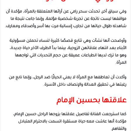
وفي سياق آخر، تحدثت سحر رامي عن آرائها المتعلقة بالمرأة، مؤكدة أن
مواقفها ليست ناتجة عن تجربة شخصية مؤلمة، وإنما جاءت نتيجة ما
شاهدته طوال حياتها من تجارب إنسانية مرت بها أسر وأصدقاء ومعارف.
وأوضحت أنها نشأت وهي تتابع قصصًا كثيرة لنساء تحملن مسؤولية
الأبناء بعد انتهاء علاقاتهن الزوجية، بينما بدأ الطرف الآخر حياة جديدة،
وهو ما ترك لديها انطباعات عميقة عن حجم التحديات التي تواجهها
المرأة.
وأكدت أن تعاطفها مع المرأة لا يعني انحيازًا ضد الرجل، وإنما نابع من
رغبتها في تحقيق العدالة والإنصاف داخل الأسرة.
علاقتها بحسين الإمام
كما استرجعت الفنانة تفاصيل علاقتها بزوجها الراحل حسين الإمام،
مؤكدة أنها عاشت معه حياة مستقرة اتسمت بالاحترام المتبادل
والتفاهم.