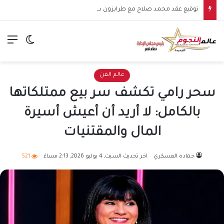
توقيع عقد محمد صلاح مع طرابزون سبور يشعل الأجواء.. بداية مرحلة جديدة للنجم المصري في الدوري التركي
الق
الوضع ا
عالم الفن
سحر رامي تكشف سر بيع ممتلكاتها
بالكامل: لا أريد أن أعيش أسيرة
المال والمقتنيات
حماده العسكري
اخر تحديث السبت, 4 يوليو 2026, 2:13 مساءً
521