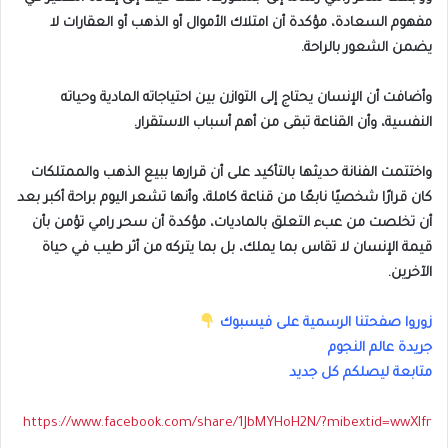
مفهوم السعادة، مؤكدة أن امتلاك الأموال أو الذهب أو العقارات لا
يضمن الشعور بالراحة.
وأضافت أن الإنسان يحتاج إلى التوازن بين احتياجاته المادية وحياته
النفسية، وأن القناعة تبقى من أهم أسباب الاستقرار.
واختتمت الفنانة حديثها بالتأكيد على أن قرارها ببيع الذهب والممتلكات
كان قرارًا شخصيًا نابعًا من قناعة كاملة، وأنها تشعر اليوم براحة أكبر بعد
أن تخلصت من عبء التعلق بالماديات، مؤكدة أن سحر رامي تؤمن بأن
قيمة الإنسان لا تقاس بما يملك، بل بما يتركه من أثر طيب في حياة
الآخرين.
زوروا صفحتنا الرسمية على فيسبوك
جريدة عالم النجوم
متابعة ليصلكم كل جديد
https://www.facebook.com/share/1JbMYHoH2N/?mibextid=wwXIfr