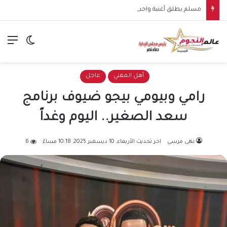
مسلم يطلق أغنية واحشاني.. سادس أغنيات ألبومه الجديد
الق
الوضع ا
أهل المغني
عاجل
رامي وبيومي بيجو ضيوف برنامج
سعد الصغير.. اليوم وغداً
نهى مرسي
اخر تحديث الأربعاء, 10 ديسمبر 2025, 10:18 مساءً
6