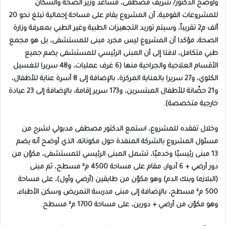
وأوضح الدكتور/ شريف مصطفى، مساعد وزير الصحة والسكان
للمشروعات القومية، أن المشروع يقام على مساحة إجمالية تبلغ نحو 20
ألف م2 تقريباً، وسيتم توريد التجهيزات الطبية وغير الطبي بمعرفة وزارة
الصحة، مؤكدا أن المشروع ليس مجرد مبنى للمستشفى، بل هو مجمع
طبي متكامل، لافتا إلى أن المبنى الرئيسي للمستشفى يضم جميع
الأقسام العلاجية والجراحية منها (6 غرف عمليات، و48 سريرا للغسيل
الكلوي، و27 سريرا بالعناية المركزة، بالإضافة إلى 8 أسرة عناية للأطفال،
و21 حضّانة للأطفال المبتسرين، و173 سرير إقامة، بالإضافة إلى 23 عيادة
خارجية متخصصة).
وخلال تفقده للمشروع، استمع الدكتور مصطفى مدبولي لشرح من
مسئول المشروع بالشركة المنفذة حول مكوناته، الذي أوضح أنه يضم
13 مبنى رئيسيًا وخدميًا، تشمل المبنى الرئيسي للمستشفى، مكوّن من
دور أرضي + 6 أدوار، مقام على مساحة 4500 م² مسطح، ثم مبنى
(البلازما وبنك الدم) وهو مكوّن من طابقين (أرضي وأول)، على مساحة
500 م² مسطح، بالإضافة إلى مبنى مدرسة التمريض وسكن الأطباء،
وهو مكوّن من أرضي + دورين، على مساحة 1700 م² مسطح.