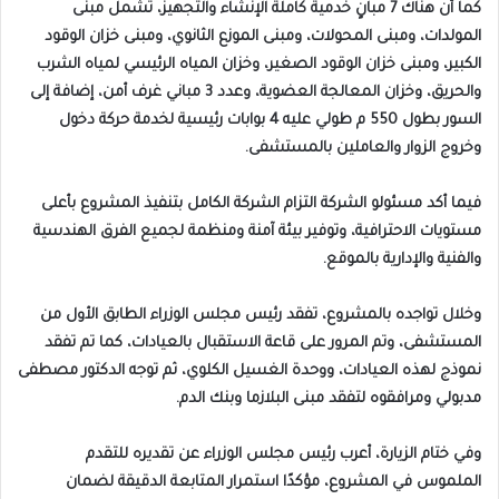
كما أن هناك 7 مبانٍ خدمية كاملة الإنشاء والتجهيز، تشمل مبنى
المولدات، ومبنى المحولات، ومبنى الموزع الثانوي، ومبنى خزان الوقود
الكبير، ومبنى خزان الوقود الصغير، وخزان المياه الرئيسي لمياه الشرب
والحريق، وخزان المعالجة العضوية، وعدد 3 مباني غرف أمن، إضافة إلى
السور بطول 550 م طولي عليه 4 بوابات رئيسية لخدمة حركة دخول
وخروج الزوار والعاملين بالمستشفى.
فيما أكد مسئولو الشركة التزام الشركة الكامل بتنفيذ المشروع بأعلى
مستويات الاحترافية، وتوفير بيئة آمنة ومنظمة لجميع الفرق الهندسية
والفنية والإدارية بالموقع.
وخلال تواجده بالمشروع، تفقد رئيس مجلس الوزراء الطابق الأول من
المستشفى، وتم المرور على قاعة الاستقبال بالعيادات، كما تم تفقد
نموذج لهذه العيادات، ووحدة الغسيل الكلوي، ثم توجه الدكتور مصطفى
مدبولي ومرافقوه لتفقد مبنى البلازما وبنك الدم.
وفي ختام الزيارة، أعرب رئيس مجلس الوزراء عن تقديره للتقدم
الملموس في المشروع، مؤكدًا استمرار المتابعة الدقيقة لضمان