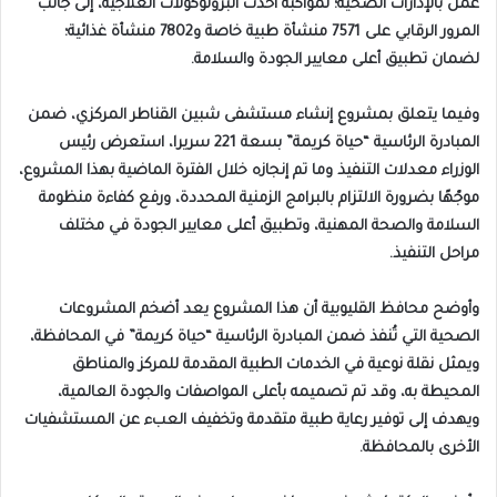
عمل بالإدارات الصحية؛ لمواكبة أحدث البروتوكولات العلاجية، إلى جانب
المرور الرقابي على 7571 منشأة طبية خاصة و7802 منشأة غذائية؛
لضمان تطبيق أعلى معايير الجودة والسلامة.
وفيما يتعلق بمشروع إنشاء مستشفى شبين القناطر المركزي، ضمن
المبادرة الرئاسية “حياة كريمة” بسعة 221 سريرا، استعرض رئيس
الوزراء معدلات التنفيذ وما تم إنجازه خلال الفترة الماضية بهذا المشروع،
موجّهًا بضرورة الالتزام بالبرامج الزمنية المحددة، ورفع كفاءة منظومة
السلامة والصحة المهنية، وتطبيق أعلى معايير الجودة في مختلف
مراحل التنفيذ.
وأوضح محافظ القليوبية أن هذا المشروع يعد أضخم المشروعات
الصحية التي تُنفذ ضمن المبادرة الرئاسية “حياة كريمة” في المحافظة،
ويمثل نقلة نوعية في الخدمات الطبية المقدمة للمركز والمناطق
المحيطة به، وقد تم تصميمه بأعلى المواصفات والجودة العالمية،
ويهدف إلى توفير رعاية طبية متقدمة وتخفيف العبء عن المستشفيات
الأخرى بالمحافظة.