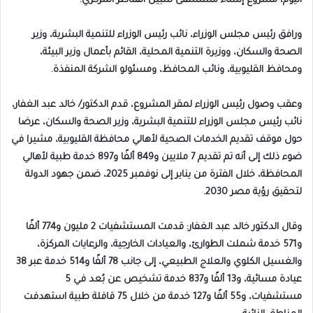
اليوم، مشروع إنشاء مستشفى شبين القناطر المركزي.
ورافق رئيس مجلس الوزراء، نائب رئيس الوزراء للتنمية البشرية، وزير
الصحة والسكان، ووزيرة التنمية المحلية، القائم بأعمال وزير البيئة،
ومحافظ القليوبية، ونائب المحافظ، ومسئولو الشركة المنفذة.
وعقب وصول رئيس الوزراء لمقر المشروع، قدم الدكتور/ خالد عبد الغفار،
نائب رئيس مجلس الوزراء للتنمية البشرية، وزير الصحة والسكان، عرضا
حول موقف تقديم الخدمات الصحية لأهالي محافظة القليوبية، مشيرا في
ضوء ذلك إلى أنه تم تقديم 7 ملايين و849 ألفًا و897 خدمة طبية لأهالي
المحافظة، خلال الفترة من يناير إلى نوفمبر 2025، ضمن جهود الدولة
لتحقيق رؤية مصر 2030.
وقال الدكتور خالد عبد الغفار: قدمت المستشفيات 2 مليون و774 ألفًا
و571 خدمة شملت الطوارئ، والعيادات الخارجية، والرعايات المركزة،
والغسيل الكلوي والعلاج الطبيعي، إلى جانب 78 ألفًا و514 خدمة عبر 38
عيادة مسائية، و13 ألفًا و837 خدمة تشخيص عن بُعد في 5
مستشفيات، و55 ألفًا و127 خدمة من خلال 75 قافلة طبية استهدفت