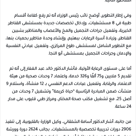
المناطق النائية.
وفي إطار التطوير، أوضح نائب رئيس الوزراء أنه تم رفع كفاءة أقسام
طبية في 8 مستشفيات، وإدخال تخصصات جديدة بمستشفى القناطر
الخيرية، وتفعيل جراحات التجميل والمخ والأعصاب والمناظير بشبين
القناطر، وزيادة أسرة الرعايات ببهتيم، وإنشاء وحدة مناظير بحميات بنها،
مع التطوير الشامل لمستشفى طوخ المركزي، وتفعيل عيادتي النفسية
والإدمان وجراحات التجميل بمستشفى أبو النجا.
أما على مستوى الرعاية الأولية، فأشار الدكتور خالد عبد الغفار إلى أنه تم
تقديم 5 ملايين و75 ألفًا و326 خدمة، واعتماد 7 وحدات صحية من هيئة
الاعتماد والرقابة، وتفعيل عيادات الدعم النفسي بـ 12 منشأة، واستلام 9
منشآت ضمن المبادرة الرئاسية “حياة كريمة” وتشغيل 7 وحدات من
أصل 25، مع تشغيل مكتب صحة المختار، ومركز طبي قليوب على مدار
24 ساعة.
من جانبه، أشار الدكتور أسامة الشلقاني، وكيل الوزارة بالقليوبية، إلى تنفيذ
2906 دورات تدريبية تخصصية بالمستشفيات، بجانب 2624 دورة وورشة