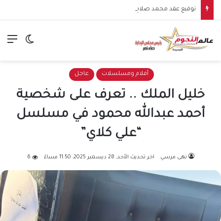
توقيع عقد محمد صلاح مع طرابزون سبور يشعل الأجواء.. بداية مرحلة جديدة للنجم المصري في الدوري التركي
الق
الوضع ا
أفلام ومسلسلات
عاجل
خليل الملك .. تعرف على شخصية
أحمد عبدالله محمود في مسلسل
“علي كلاي”
نهى مرسي
اخر تحديث الأحد, 28 ديسمبر 2025, 11:50 مساءً
6