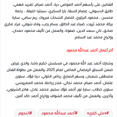
الفنانين على رأسهم أحمد العوضي درة، أحمد صيام، تغريد فهمي،
طارق الدسوقي، عصام السقا، يارا السكري، سينتيا خليفة، ، رحمة
محسن ، محمود البزاوي، انتصار، الشحات مبروك، ريم سامي، سارة
بركة، محمد ثروت، ضياء عبد الخالق، بسام رجب، وفاء شوقي، مراد فكري
صادق، ناني سعد الدين، صفوة، والعمل من تأليف محمود حمدان،
وإخراج محمد عبد السلام.
أخر أعمال أحمد عبدالله محمود
وشارك أحمد عبد الله محمود في مسلسل حكيم باشا، والذي عرض
ضمن السباق الرمضاني الماضي لعام 2025، والعمل من بطولة الفنان
مصطفى شعبان، وسهر الصايغ، رياض الخولي، دينا فؤاد، سلوى
عثمان، أحمد صيام، محمد نجاتي، منذر رياحنة، محمد العمروسي،
سلوى خطاب، سارة نور، أحمد فؤاد سليم، محمد عادل، هاجر الشرنوبي،
وآخرين، والعمل من تأليف محمد الشواف وإخراج أحمد خالد أمين.
«علي كلاي»
أحمد عبدالله محمود
النجوم