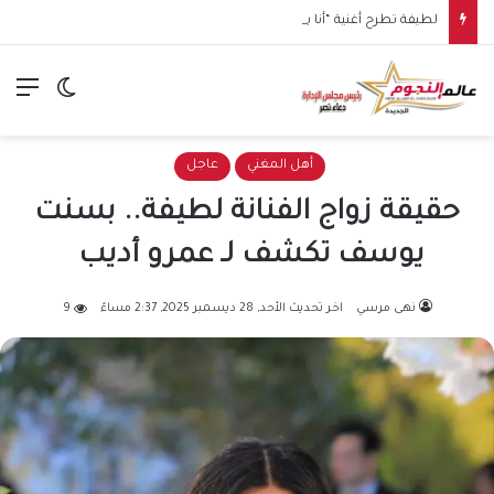
لطيفة تطرح أغنية “أنا بعجبني” من ألبوم “شبهي بالمِلّي” على يوتيوب والمنصات الرقمية
الق
الوضع ا
أهل المغني
عاجل
حقيقة زواج الفنانة لطيفة.. بسنت
يوسف تكشف لـ عمرو أديب
نهى مرسي
اخر تحديث الأحد, 28 ديسمبر 2025, 2:37 مساءً
9