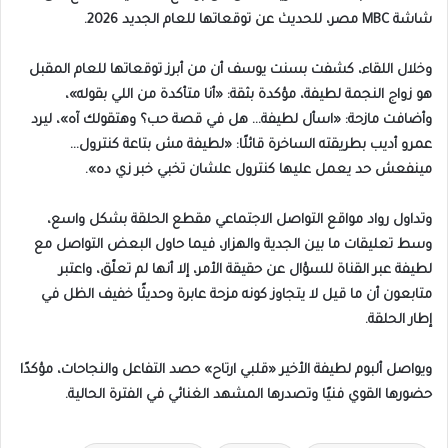
شاشة MBC مصر، للحديث عن توقعاتها للعام الجديد 2026.
وخلال اللقاء، كشفت بسنت يوسف أن من أبرز توقعاتها للعام المقبل
هو زواج النجمة لطيفة، مؤكدة بثقة: «أنا متأكدة من اللي بقوله»،
وأضافت مازحة: «اسأل لطيفة… هل في قصة حب؟ وهتقولك آه»، ليرد
عمرو أديب بطريقته الساخرة قائلًا: «لطيفة مش بتاعة كنترول…
مينفعش حد يعمل عليها كنترول علشان تخبي خبر زي ده».
وتداول رواد مواقع التواصل الاجتماعي مقطع الحلقة بشكل واسع،
وسط تعليقات ما بين الجدية والهزار، فيما حاول البعض التواصل مع
لطيفة عبر القناة للسؤال عن حقيقة الأمر، إلا أنها لم تعلّق، واعتبر
متابعون أن ما قيل لا يتجاوز كونه مزحة عابرة وحديثًا خفيف الظل في
إطار الحلقة.
ويواصل ألبوم لطيفة الأخير «قلبي ارتاح» حصد التفاعل والنجاحات، مؤكدًا
حضورها القوي فنيًا وتصدرها المشهد الغنائي في الفترة الحالية.