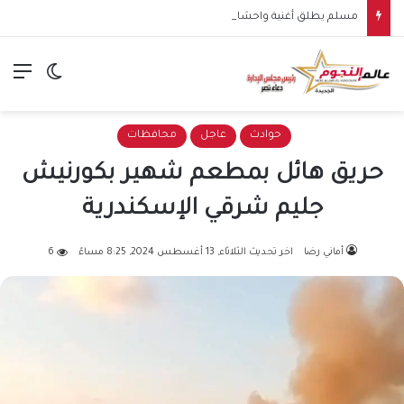
مسلم يطلق أغنية واحشاني.. سادس أغنيات ألبومه الجديد
الق
الوضع ا
حوادث
عاجل
محافظات
حريق هائل بمطعم شهير بكورنيش
جليم شرقي الإسكندرية
أماني رضا
اخر تحديث الثلاثاء, 13 أغسطس 2024, 8:25 مساءً
6