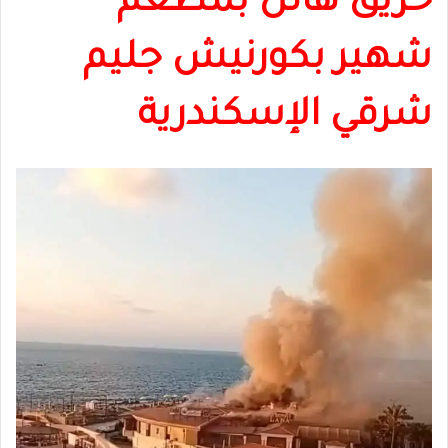
حريق هائل بمطعم
شهير بكورنيش جليم
شرقي
الإسكندرية