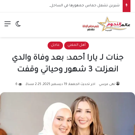
شيرين تشعل حماس جمهورها في الساحل الشمالي.. وهتافات “صوت مصر” تقابلها برد مؤثر: “كلنا صوت مصر”
الق
الوضع ا
أهل المغني
عاجل
جنات لـ يارا أحمد: بعد وفاة والدي
انعزلت 3 شهور وحياتي وقفت
نهى مرسي
اخر تحديث الجمعة, 19 ديسمبر 2025, 2:25 مساءً
6