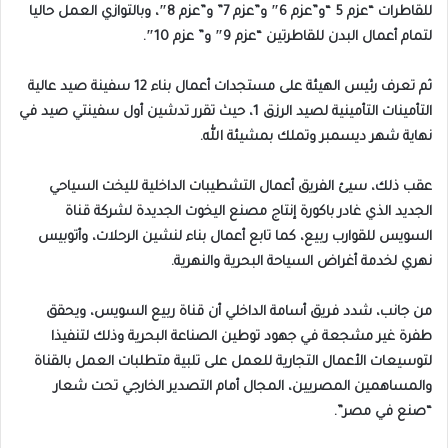
للقاطرات “عزم 5 “و”عزم 6″ و”عزم 7” و”عزم 8″، وبالتوازي العمل حاليا
لتمام أعمال البدن للقاطرتين “عزم 9″ و” عزم 10″.
ثم تعرف رئيس الهيئة على مستجدات أعمال بناء 12 سفينة صيد عالية
التأمينات التأمينية لصيد الرزق 1، حيث تقرر تدشين أول سفينتي صيد في
نهاية شهر ديسمبر وتملك بمشيئة الله.
عقب ذلك، سيئ الفريق أعمال التشطيبات الداخلية لليخت السياحي
الجديد الذي غادر باكورة إنتاج مصنع اليخوت الجديدة لشركة قناة
السويس للقوارب ربيع، كما تابع أعمال بناء لنشين الرحلات، وأتوبيس
نهري لخدمة أغراض السياحة البحرية والنهرية.
من جانب، شدد فريق أسامة الداخلي أن قناة ربيع السويس، ويحقق
طفرة غير مشجعة في جهود توطين الصناعة البحرية وذلك لتنفيذا
لتوسيعات الأعمال التجارية للعمل على تلبية متطلبات العمل بالقناة
والمساهمين المصريين، المجال أمام التصدير الخارجي تحت شعار
“صنع في مصر”.