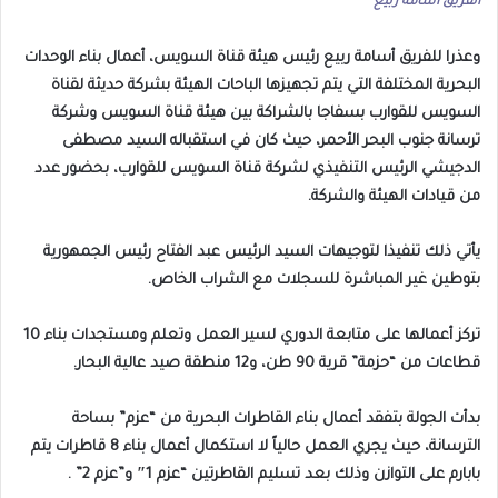
الفريق اسامه ربيع
وعذرا للفريق أسامة ربيع رئيس هيئة قناة السويس، أعمال بناء الوحدات
البحرية المختلفة التي يتم تجهيزها الباحات الهيئة بشركة حديثة لقناة
السويس للقوارب بسفاجا بالشراكة بين هيئة قناة السويس وشركة
ترسانة جنوب البحر الأحمر، حيث كان في استقباله السيد مصطفى
الدجيشي الرئيس التنفيذي لشركة قناة السويس للقوارب، بحضور عدد
من قيادات الهيئة والشركة.
يأتي ذلك تنفيذا لتوجيهات السيد الرئيس عبد الفتاح رئيس الجمهورية
بتوطين غير المباشرة للسجلات مع الشراب الخاص.
تركز أعمالها على متابعة الدوري لسير العمل وتعلم ومستجدات بناء 10
قطاعات من “حزمة” قرية 90 طن، و12 منطقة صيد عالية البحار.
بدأت الجولة بتفقد أعمال بناء القاطرات البحرية من “عزم” بساحة
الترسانة، حيث يجري العمل حالياً لا استكمال أعمال بناء 8 قاطرات يتم
بابارم على التوازن وذلك بعد تسليم القاطرتين “عزم 1″ و”عزم 2” .