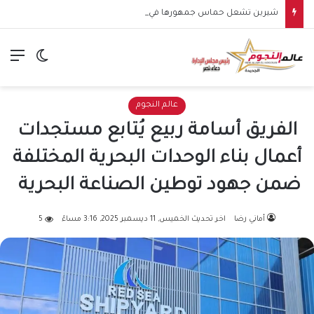
شيرين تشعل حماس جمهورها في الساحل الشمالي.. وهتافات “صوت مصر” تقابلها برد مؤثر: “كلنا صوت مصر”
الق
الوضع ا
عالم النجوم
الفريق أسامة ربيع يُتابع مستجدات
أعمال بناء الوحدات البحرية المختلفة
ضمن جهود توطين الصناعة البحرية
أماني رضا
اخر تحديث الخميس, 11 ديسمبر 2025, 3:16 مساءً
5