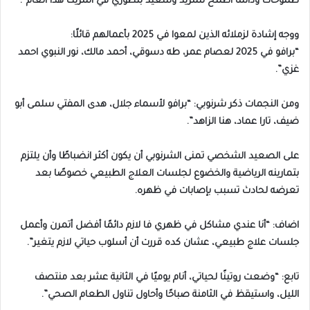
طموحات ودائمًا أطمح للمزيد وسعيد بتطوري في المزيكا هذا العام”.
ووجه إشادة لزملائه الذين لمعوا في 2025 بأعمالهم قائلًا:
“برافو في 2025 لعصام عمر، طه دسوقي، أحمد مالك، نور النبوي احمد
غزي”.
ومن النجمات ذكر شرنوبي: “برافو لأسماء جلال، هدى المفتي سلمى أبو
ضيف، تارا عماد، هنا الزاهد”.
على الصعيد الشخصي تمنى الشرنوبي أن يكون أكثر انضباطًا وأن يلتزم
بتمارينه الرياضية والخضوع لجلسات العلاج الطبيعي خصوصًا بعد
تعرضه لحادث تسبب بإصابات في ظهره.
اضاف: “أنا عندي مشاكل في ظهري فا لازم دائمًا أفضل أتمرن وأعمل
جلسات علاج طبيعي، عشان كده قررت أن أسلوب حياتي لازم يتغير”.
تابع: “وضعت روتينًا لحياتي، أنام يوميًا في الثانية عشر بعد منتصف
الليل، واستيقظ في الثامنة صباحًا وأحاول تناول الطعام الصحي”.