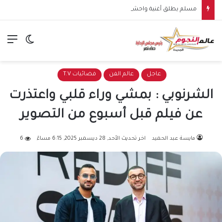
مسلم يطلق أغنية واحشاني.. سادس أغنيات ألبومه الجديد
الق
الوضع ا
عاجل
عالم الفن
فضائيات T.V
الشرنوبي : بمشي وراء قلبي واعتذرت
عن فيلم قبل أسبوع من التصوير
مايسة عبد الحميد
اخر تحديث الأحد, 28 ديسمبر 2025, 6:15 مساءً
6