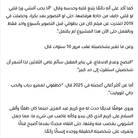
كما أكد على أنه دائمًا يتبع قلبه وحدسه وقال: “أنا بحب أمشي ورا قلبي
لو قلبي خايف من حاجة هرفضها، حتى لو التصوير بعد بكرة، وحصلت في
2019 اعتذرت عن فيلم كان من بطولتي قبل التصوير بأسبوع واحد فقط
وبالفعل حتى الآن هذا المشروع لم يكتمل”.
وعن ما تغير بشخصيته عقب مرور 10 سنوات قال:
“النضج وعدم الاندفاع، في يناير المقبل سأتم عامي الثلاثين لذا أشعر أن
شخصيتي استقرت إلى حد كبير”.
أما عن أكثر أغاني أعجبته في 2025 قال: “خطفوني لعمرو دياب والحب
جاني لتووليت”.
وروى موقفًا قديمًا حدث له مع كريم عبد العزيز، حينما كان طفلًا وألقى
السلام على كريم الذي كان يبدو وكأنه غاضب من شيء ما، مما جعل
الشرنوبي يغضب منه وقتها، حتى التقاه مجددًا بعدما أصبح فنانًا
وتعرف على شخصيته الحقيقة ووجده إنسانًا رائعًا.