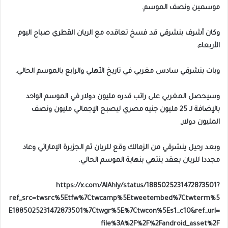
موسمين ونصف الموسم.
وكان أشرف بنشرقي قد فسخ تعاقده مع الريان القطري صباح اليوم
الأربعاء.
وبات بنشرقي سادس مغربي في تاريخ الأهلي والرابع بالموسم الحالي.
وسيحصل المغربي على راتب قدره مليون دولار في الموسم الواحد
بالإضافة لـ 25 مليون جنيه مصري ليصبح الإجمالي مليون ونصف
المليون دولار.
وبعد رحيل ينشرقي من الزمالك وقع للريان ثم الجزيرة الإماراتي وعاد
مجددا للريان بعقد ينتهي بنهاية الموسم الحالي.
https://x.com/AlAhly/status/1885025231472873501?
ref_src=twsrc%5Etfw%7Ctwcamp%5Etweetembed%7Ctwterm%5
E1885025231472873501%7Ctwgr%5E%7Ctwcon%5Es1_c10&ref_url=
file%3A%2F%2F%2Fandroid_asset%2F