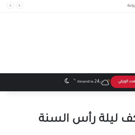
يم
℃
الوضع المظلم
24
عدد الورقي
Alexandria
اكف ليلة رأس السنة