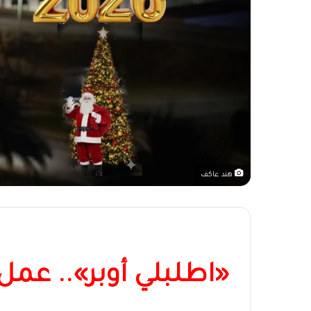
هند عاكف
«اطلبلي أوبر».. عمل