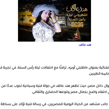
هند عاكف
نائية بعنوان «اطلبلي أوبر»، تزامنًا مع احتفالات ليلة رأس السنة، في تجربة 
اسِه الطيبين.
لتجوال داخل مصر، حيث تظهر هند عاكف في جولة فنية وسياحية تجوب عددًا من ا
ي احتفاء واضح بجمال مصر وتنوعها الحضاري والثقافي.
 إلى جانب مشاهد من الحياة اليومية للمصريين، في رسالة فنية تؤكد على بساط