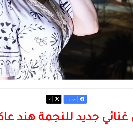
فيسبوك
‫X
 غنائي جديد للنجمة هند ع