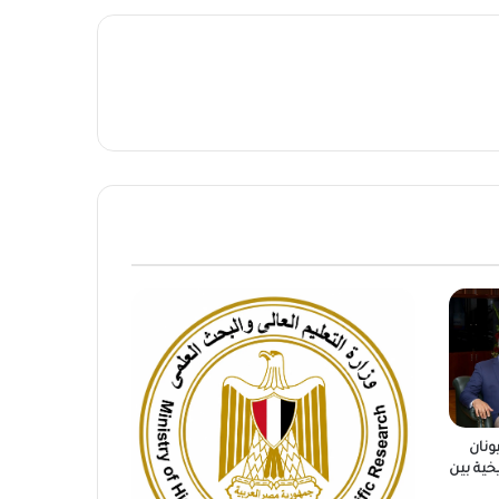
ونان
خية بين