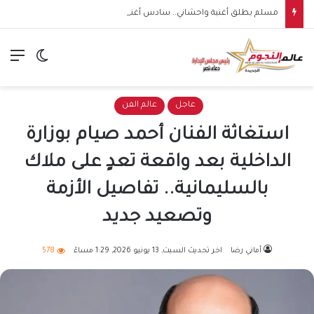
مسلم يطلق أغنية واحشاني.. سادس أغنيات ألبومه الجديد
الق
الوضع ا
عاجل
عالم الفن
استغاثة الفنان أحمد صيام بوزارة
الداخلية بعد واقعة تعدٍ على ملاك
بالسليمانية.. تفاصيل الأزمة
وتصعيد جديد
أماني رضا
اخر تحديث السبت, 13 يونيو 2026, 1:29 مساءً
578