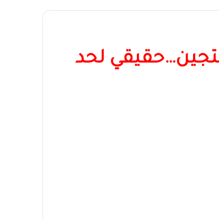
منتجين…حقيقي لحد