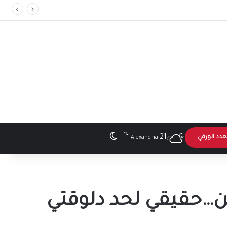
”
℃
الوضع المظلم
21
عدد الورقي
Alexandria
ين…حقيقي لحد دلوقتي