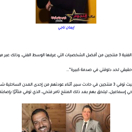
إيمان ناجي
 الإجتماعي ” فيسبوك”
 حقيقي لحد دلوقتي في صدمة كبيرة”…
والجدير بالذكر عم الحزن على الوسط الفني يوم الخميس حيث توفي 3 منتجين في حادث سير، أثناء عودته
 إسماعيل، ليلحق بهم بعد ذلك المنتج تامر فتحي، الذي توفي متأثرًا بإصابته