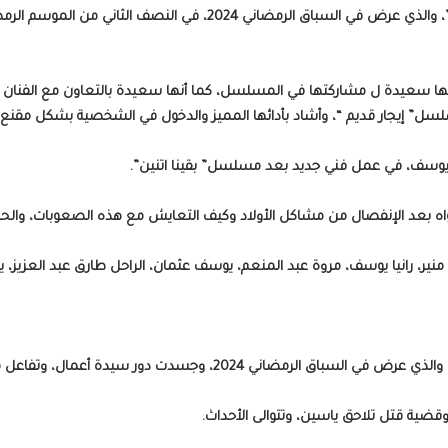
كما شاركت الفنانة إيمان ناجي، في مسلسل ” بقينا اتنين”، والذي عرض في
ها سعيدة ل مشاركتها في المسلسل، كما أنها سعيدة بالتعاون مع الفنان شري
سلسل” إيجار قديم “، وأشاد بأدائها المميز والدخول في الشخصية بشكل مقنع “
 يوسف، في عمل فني جديد بعد مسلسل” بقينا اتنين”.
اه بعد الإنفصال من مشاكل الأولاد وكيف التعايش مع هذه الصعوبات، والحالات
ير، رانيا يوسف، مروة عبد المنعم، يوسف عثمان، الراحل طارق عبد العزيز، يا
جسدت دور سيدة أعمال، وتفاعل معها الجمهور بشكل كبير.
قضية قتل تلاحق ياسين، وتتوالى الأحداث.