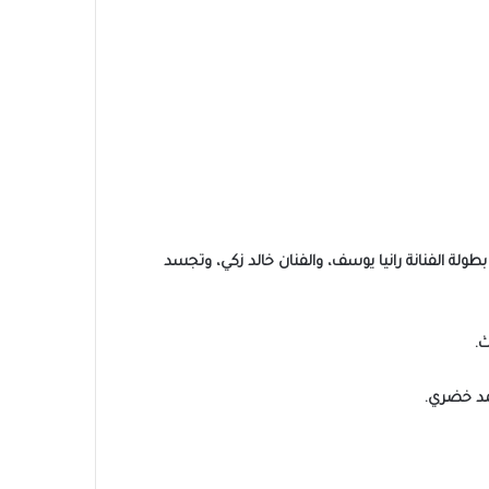
لة الفنانة رانيا يوسف، والفنان خالد زكي، وتجسد
ث.
حمد خضري.