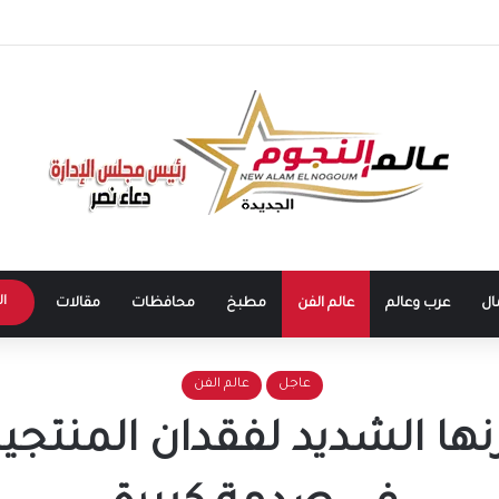
ا في الساحل الشمالي.. وهتافات “صوت مصر” تقابلها برد مؤثر: “كلنا صوت مصر
ال
ال
عرب وعالم
عالم الفن
مطبخ
محافظات
مقالات
عاجل
عالم الفن
زنها الشديد لفقدان المنتج