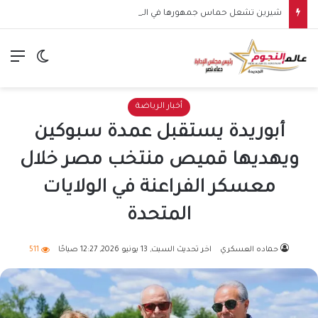
شيرين تشعل حماس جمهورها في الساحل الشمالي.. وهتافات “صوت مصر” تقابلها برد مؤثر: “كلنا صوت مصر”
الق
الوضع ا
أخبار الرياضة
أبوريدة يستقبل عمدة سبوكين
ويهديها قميص منتخب مصر خلال
معسكر الفراعنة في الولايات
المتحدة
حماده العسكري
اخر تحديث السبت, 13 يونيو 2026, 12:27 صباحًا
511