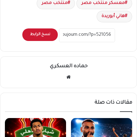
معسكر منتخب مصر
منتخب مصر
هاني أبوريدة
نسخ الرابط
حماده العسكري
موقع
الويب
مقالات ذات صلة