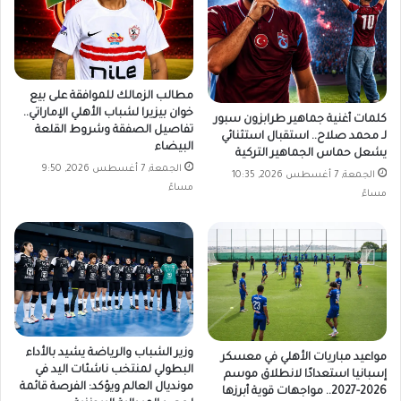
مطالب الزمالك للموافقة على بيع
خوان بيزيرا لشباب الأهلي الإماراتي..
كلمات أغنية جماهير طرابزون سبور
تفاصيل الصفقة وشروط القلعة
لـ محمد صلاح.. استقبال استثنائي
البيضاء
يشعل حماس الجماهير التركية
الجمعة, 7 أغسطس 2026, 9:50
الجمعة, 7 أغسطس 2026, 10:35
مساءً
مساءً
وزير الشباب والرياضة يشيد بالأداء
مواعيد مباريات الأهلي في معسكر
البطولي لمنتخب ناشئات اليد في
إسبانيا استعدادًا لانطلاق موسم
مونديال العالم ويؤكد: الفرصة قائمة
2026-2027.. مواجهات قوية أبرزها