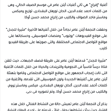
أغنية “إفراج” هي ثاني أغنيات أيتن عامر في موسم الصيف الحالي، وهى
من كلمات احمد علاء الدين، الحان نورهان البغدادى، توزيع وميكس
وماستر ماجد الصواف والكليب من إخراج محمد حسن أوكا.
وحققت النجمة أيتن عامر نجاحاً من خلال أغنياتها الأخيرة “مثيرة للجدل”
على موقع الفيديوهات “يوتيوب” ومنصات الموسيقى، وحساباتها على
مواقع التواصل الاجتماعى المختلفة، والتى صورتها على طريقة الفيديو
كليب.
“مثيرة للجدل” قدمتها أيتن عامر على طريقة قصف الجبهات، حيث تلقن
فتاة درساً قاسياً فى النجومية والتريندات والحياة من خلال كلمات الأغنية
التى نالت إعجاب الجمهور على مواقع التواصل الاجتماعى وقاموا بتهنئة
أيتن عامر على أغنيتها الجديدة ولون الموسيقى التى تقدمه، والأغنية من
كلمات أحمد علاء الدين، ألحان نورهان البغدادى، ميكس وماستر زووم،
والكليب من إخراج محمد حسن أوكا، وتم تصويره فى دبى.
يذكر أن النجمة أيتن عامر تعيش حالة من النشاط الغنائي خلال هذه
الفترة، حيث بدأت نشاطها بحفل غنائي قدمته على إحدي البواخر النيلية