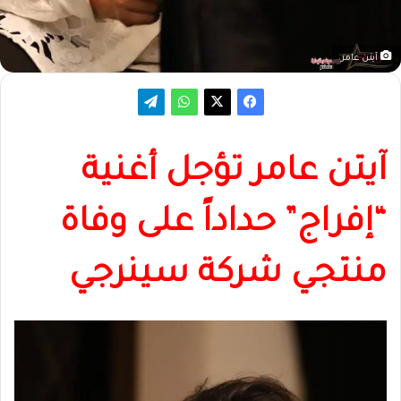
آيتن عامر
آيتن عامر تؤجل أغنية
“إفراج” حداداً على وفاة
منتجي شركة سينرجي