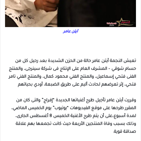
آيتن عامر
تعيش النجمة آيتن عامر حالة من الحزن الشديدة بعد رحيل كل من
حسام شوقي – المشرف العام على الإنتاج فى شركة سينرجى، والمنتج
الفنى فتحي إسماعيل، والمنتج الفني محمود كمال، والمنتج الفني تامر
فتحي، إثر تعرضهم لحادث أليم على طريق الضبعة، أودي بحياتهم
وقررت أيتن عامر تأجيل طرح أغنياتها الجديدة “إفراج” والتى كان من
المقرر طرحها على موقع الفيديوهات “يوتيوب” يوم الخميس الماضي،
لمدة أسبوع،على أن يتم طرح الأغنية الخميس 8 أغسطس الجارى،
وذلك بسبب وفاة المنتجين الأربعة حيث كانت تجمعها بهم علاقة
صداقة قوية.