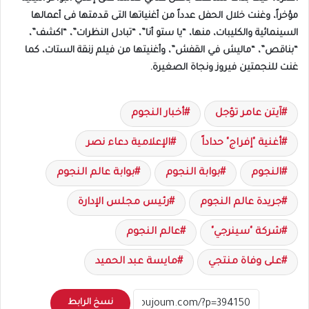
مؤخراً، وغنت خلال الحفل عدداً من أغنياتها التى قدمتها فى أعمالها
السينمائية والكليبات، منها، “يا ستو أنا”، “تبادل النظرات”، “اكشف”،
“بناقص”، “ماليش في القفش”، وأغنيتها من فيلم زنقة الستات، كما
غنت للنجمتين فيروز ونجاة الصغيرة.
آيتن عامر تؤجل
أخبار النجوم
أغنية "إفراج" حداداً
الإعلامية دعاء نصر
النجوم
بوابة النجوم
بوابة عالم النجوم
جريدة عالم النجوم
رئيس مجلس الإدارة
شركة "سينرجي"
عالم النجوم
على وفاة منتجي
مايسة عبد الحميد
نسخ الرابط