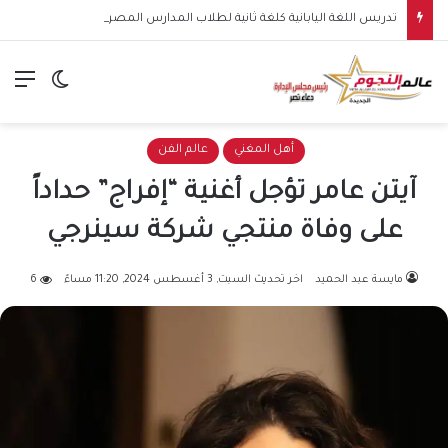
تدريس اللغة اليابانية كلغة ثانية لطلاب المدارس المصرية اليابانية ينطلق رسميًا بداية من العام الدراسي 2026-2027
الق
الوضع ا
أهل المغني
عالم الفن
آيتن عامر تؤجل أغنية “إفراج” حداداً
على وفاة منتجي شركة سينرجي
مايسة عبد الحميد
اخر تحديث السبت, 3 أغسطس 2024, 11:20 مساءً
6